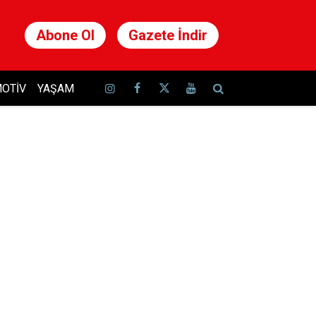
Abone Ol
Gazete İndir
OTIV
YAŞAM