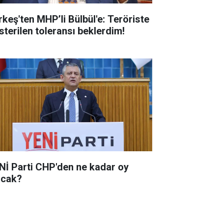
rkeş'ten MHP’li Bülbül'e: Teröriste
sterilen toleransı beklerdim!
Nİ Parti CHP'den ne kadar oy
acak?