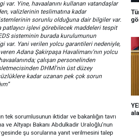
gi var. Yine, havaalanını kullanan vatandaşlar
n, valizlerinin teslimatına kadar
Tü
gö
stemlerinin sorunlu olduğuna dair bilgiler var.
a patlayıcı işlevi görebilecek maddeleri tespit
EDS sisteminin burada kurulumunun
gi var. Yani verilen yolcu garantileri nedeniyle,
veren Adana Şakirpaşa Havalimanı’nın yolcu
 havaalanında; çalışan personelinden
işletmecisinden DHMİ’nin üst düzey
ulsüzlüklere kadar uzanan pek çok sorun
ğım”
YE
al
 tek sorumlusunun iktidar ve bakanlığın tavrı
a ve Altyapı Bakanı Abdulkadir Uraloğlu’nun
rgesinde şu sorularına yanıt verilmesini talep