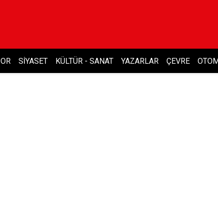
POR
SIYASET
KÜLTÜR - SANAT
YAZARLAR
ÇEVRE
OTOM