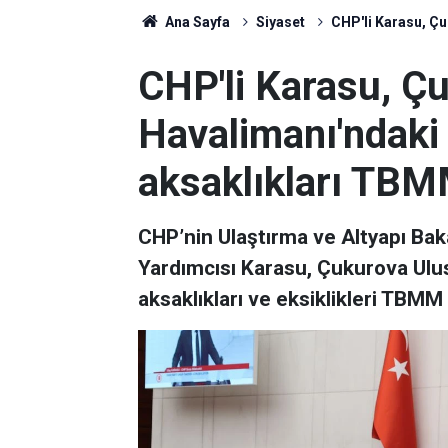
Ana Sayfa
Siyaset
CHP'li Karasu, Çu
CHP'li Karasu, Çu
Havalimanı'ndaki 
aksaklıkları TBMM
CHP’nin Ulaştırma ve Altyapı Ba
Yardımcısı Karasu, Çukurova Ulus
aksaklıkları ve eksiklikleri TBMM