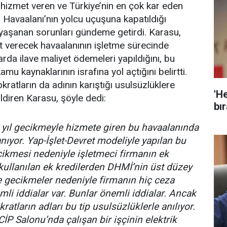
 hizmet veren ve Türkiye’nin en çok kar eden
 Havaalanı’nın yolcu uçuşuna kapatıldığı
yaşanan sorunları gündeme getirdi. Karasu,
 verecek havaalanının işletme sürecinde
rda ilave maliyet ödemeleri yapıldığını, bu
u kaynaklarının israfına yol açtığını belirtti.
ratların da adının karıştığı usulsüzlüklere
'He
 bildiren Karasu, şöyle dedi:
bır
 yıl gecikmeyle hizmete giren bu havaalanında
nıyor. Yap-İşlet-Devret modeliyle yapılan bu
ecikmesi nedeniyle işletmeci firmanın ek
 kullanılan ek kredilerden DHMİ’nin üst düzey
e gecikmeler nedeniyle firmanın hiç ceza
li iddialar var. Bunlar önemli iddialar. Ancak
tların adları bu tip usulsüzlüklerle anılıyor.
CİP Salonu’nda çalışan bir işçinin elektrik