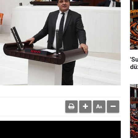
'S
dü