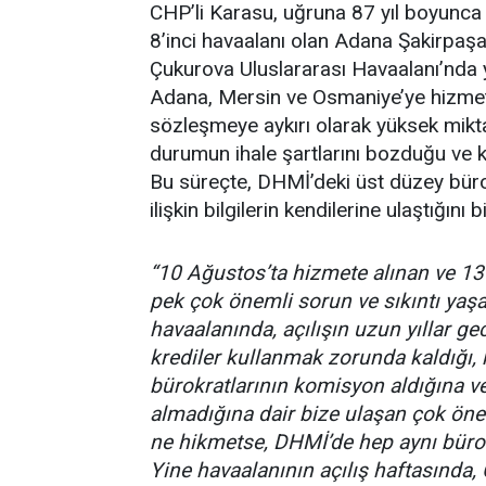
CHP’li Karasu, uğruna 87 yıl boyunca
8’inci havaalanı olan Adana Şakirpaşa
Çukurova Uluslararası Havaalanı’nda 
Adana, Mersin ve Osmaniye’ye hizmet
sözleşmeye aykırı olarak yüksek mikta
durumun ihale şartlarını bozduğu ve kam
Bu süreçte, DHMİ’deki üst düzey bürok
ilişkin bilgilerin kendilerine ulaştığını
“10 Ağustos’ta hizmete alınan ve 13
pek çok önemli sorun ve sıkıntı yaşa
havaalanında, açılışın uzun yıllar g
krediler kullanmak zorunda kaldığı,
bürokratlarının komisyon aldığına v
almadığına dair bize ulaşan çok önem
ne hikmetse, DHMİ’de hep aynı bürokra
Yine havaalanının açılış haftasında, 