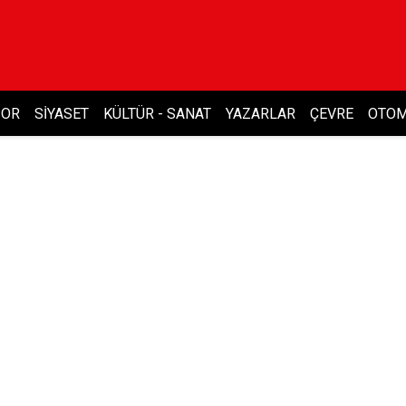
POR
SIYASET
KÜLTÜR - SANAT
YAZARLAR
ÇEVRE
OTOM