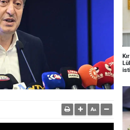
Kı
Lü
ist