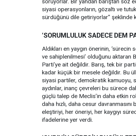
soruyorlar. Bir yandan barıştan söz e
siyasi operasyonların, gözaltı ve tutu
sürdüğünü dile getiriyorlar” şeklinde 
‘SORUMLULUK SADECE DEM PAR
Aldıkları en yaygın önerinin, ‘sürecin s
ve sahiplenilmesi’ olduğunu aktaran
Parti’ye ait değildir. Barış, tek bir p
kadar küçük bir mesele değildir. Bu ülk
siyasi partiler, demokratik kamuoyu, si
aydınlar, inanç çevreleri bu sürece da
güçlü talep de Meclis’in daha etkin ro
daha hızlı, daha cesur davranmasını b
eleştiriyi, her öneriyi, her kaygıyı sü
ifadelerine yer verdi.