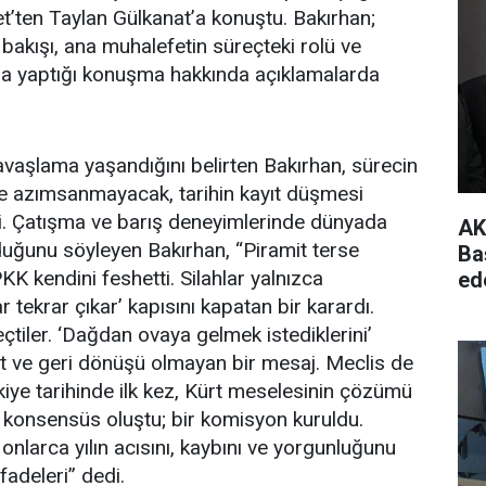
et’ten Taylan Gülkanat’a konuştu. Bakırhan;
 bakışı, ana muhalefetin süreçteki rolü ve
 yaptığı konuşma hakkında açıklamalarda
vaşlama yaşandığını belirten Bakırhan, sürecin
e azımsanmayacak, tarihin kayıt düşmesi
di. Çatışma ve barış deneyimlerinde dünyada
AK
uğunu söyleyen Bakırhan, “Piramit terse
Ba
PKK kendini feshetti. Silahlar yalnızca
ed
ar tekrar çıkar’ kapısını kapatan bir karardı.
seçtiler. ‘Dağdan ovaya gelmek istediklerini’
mut ve geri dönüşü olmayan bir mesaj. Meclis de
rkiye tarihinde ilk kez, Kürt meselesinin çözümü
al konsensüs oluştu; bir komisyon kuruldu.
onlarca yılın acısını, kaybını ve yorgunluğunu
fadeleri” dedi.