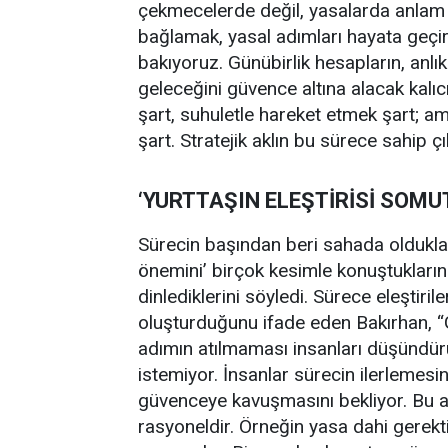
çekmecelerde değil, yasalarda anlam 
bağlamak, yasal adımları hayata geçi
bakıyoruz. Günübirlik hesapların, anlık
geleceğini güvence altına alacak kalıc
şart, suhuletle hareket etmek şart; am
şart. Stratejik aklın bu sürece sahip 
‘YURTTAŞIN ELEŞTİRİSİ SOMU
Sürecin başından beri sahada oldukla
önemini’ birçok kesimle konuştuklarını b
dinlediklerini söyledi. Sürece eleştiril
oluşturduğunu ifade eden Bakırhan, 
adımın atılmaması insanları düşündürüy
istemiyor. İnsanlar sürecin ilerlemesi
güvenceye kavuşmasını bekliyor. Bu a
rasyoneldir. Örneğin yasa dahi gerek