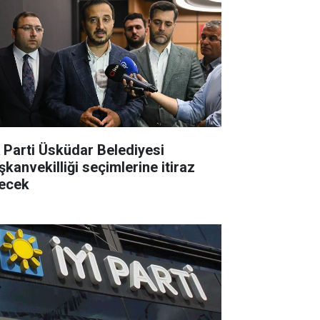
 Parti Üsküdar Belediyesi
şkanvekilliği seçimlerine itiraz
ecek