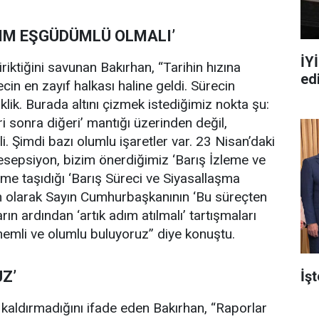
DIM EŞGÜDÜMLÜ OLMALI’
İY
iktiğini savunan Bakırhan, “Tarihin hızına
ed
in en zayıf halkası haline geldi. Sürecin
ik. Burada altını çizmek istediğimiz nokta şu:
i sonra diğeri’ mantığı üzerinden değil,
li. Şimdi bazı olumlu işaretler var. 23 Nisan’daki
esepsiyon, bizim önerdiğimiz ‘Barış İzleme ve
eme taşıdığı ‘Barış Süreci ve Siyasallaşma
 olarak Sayın Cumhurbaşkanının ‘Bu süreçten
n ardından ‘artık adım atılmalı’ tartışmaları
nemli ve olumlu buluyoruz” diye konuştu.
Z’
İş
kaldırmadığını ifade eden Bakırhan, “Raporlar