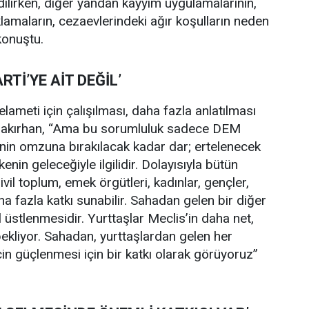
dilirken, diğer yandan kayyım uygulamalarının,
klamaların, cezaevlerindeki ağır koşulların neden
konuştu.
Tİ’YE AİT DEĞİL’
elameti için çalışılması, daha fazla anlatılması
 Bakırhan, “Ama bu sorumluluk sadece DEM
artinin omzuna bırakılacak kadar dar; ertelenecek
enin geleceğiyle ilgilidir. Dolayısıyla bütün
vil toplum, emek örgütleri, kadınlar, gençler,
ha fazla katkı sunabilir. Sahadan gelen bir diğer
l üstlenmesidir. Yurttaşlar Meclis’in daha net,
ekliyor. Sahadan, yurttaşlardan gelen her
recin güçlenmesi için bir katkı olarak görüyoruz”