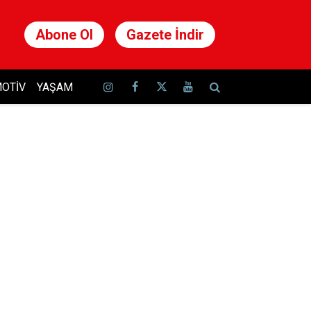
Abone Ol
Gazete İndir
OTIV
YAŞAM