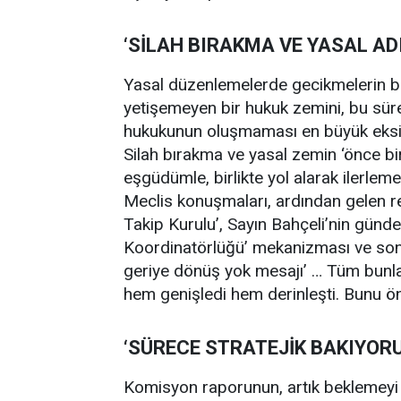
‘SİLAH BIRAKMA VE YASAL A
Yasal düzenlemelerde gecikmelerin bir
yetişemeyen bir hukuk zemini, bu sürec
hukukunun oluşmaması en büyük eksikl
Silah bırakma ve yasal zemin ‘önce bir
eşgüdümle, birlikte yol alarak ilerleme
Meclis konuşmaları, ardından gelen r
Takip Kurulu’, Sayın Bahçeli’nin günd
Koordinatörlüğü’ mekanizması ve son
geriye dönüş yok mesajı’ … Tüm bunları
hem genişledi hem derinleşti. Bunu ö
‘SÜRECE STRATEJİK BAKIYORU
Komisyon raporunun, artık beklemeyi 