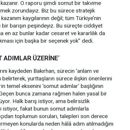
kazanır. O raporu şimdi somut bir takvime
rmek zorundayız. Biz bu sürece stratejik
 kazanım kaygılarının değil; tüm Türkiye’nin
ı bir barışın peşindeyiz. Bu süreçte ciddiyet
a en az bunlar kadar cesaret ve kararlılık da
çıkması için başka bir seçenek yok” dedi.
T ADIMLAR ÜZERİNE’
rını kaydeden Bakırhan, sürecin ‘anlam ve
elirterek, yurttaşların sürece ilişkin önerilerini
erin temel eksenini ‘somut adımlar’ başlığının
“Geçen bunca zamana rağmen halen yasal bir
or. Halk barış istiyor, ama belirsizlik
ni istiyor, fakat bunun somut adımlarla
çıdan toplumun soruları, talepleri son derece
tirmeyen konularda neden hâlâ adım atılmadığını