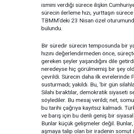
ismini verdiği sürece ilişkin Cumhuriy
sürecin ilerleme hızı, yurttaşın sürece
TBMM’deki 23 Nisan özel oturumunda
bulundu.
Bir süredir sürecin temposunda bir ya
hızını değerlendirmeden önce, süreçt
gereken şeyler yaşandığını dile getir
neredeyse hiç görülmemiş bir şey old
çevrildi. Sürecin daha ilk evrelerinde 
susturmadı; yakıldı. Bu, ‘bir gün silahl
Silahı bıraktılar, demokratik siyaseti 
söylediler. Bu mesaj verildi; net, so
bu tarihi çağrıya kayıtsız kalmadı. Tü
ve barış için bu denli geniş bir siyas
Bunlar küçük gelişmeler değil. Bunlar, 
aşmaya talip olan bir iradenin somut i