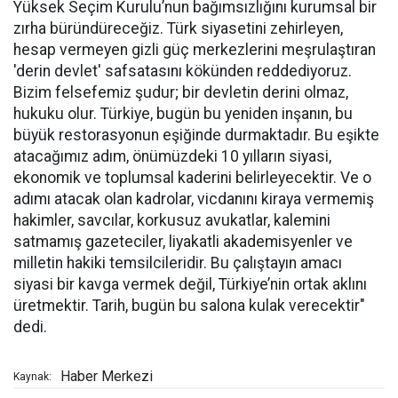
Yüksek Seçim Kurulu’nun bağımsızlığını kurumsal bir
zırha büründüreceğiz. Türk siyasetini zehirleyen,
hesap vermeyen gizli güç merkezlerini meşrulaştıran
'derin devlet' safsatasını kökünden reddediyoruz.
Bizim felsefemiz şudur; bir devletin derini olmaz,
hukuku olur. Türkiye, bugün bu yeniden inşanın, bu
büyük restorasyonun eşiğinde durmaktadır. Bu eşikte
atacağımız adım, önümüzdeki 10 yılların siyasi,
ekonomik ve toplumsal kaderini belirleyecektir. Ve o
adımı atacak olan kadrolar, vicdanını kiraya vermemiş
hakimler, savcılar, korkusuz avukatlar, kalemini
satmamış gazeteciler, liyakatli akademisyenler ve
milletin hakiki temsilcileridir. Bu çalıştayın amacı
siyasi bir kavga vermek değil, Türkiye’nin ortak aklını
üretmektir. Tarih, bugün bu salona kulak verecektir"
dedi.
Haber Merkezi
Kaynak: