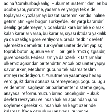
adına ‘Cumhurbaşkanlığı Hükümet Sistemi’ denilen bu
ucube yapı, yürütme, yasama ve yargıyı tek elde
toplayarak, yozlaşmayı bizzat sistemin kendisi haline
getirmiştir. Eğer bugün Türkiye’de, ‘Bir yargı kararıdır’
denilip geçilemeyen, vicdanlarda kara bir leke olarak
kalan kararlar varsa, bu kararlar, siyasi iktidara yakınlık
ya da uzaklığa göre veriliyorsa, orada ‘tedbir devleti’
işlemekte demektir. Türkiye’nin üniter devlet yapısı;
toprak bütünlüğünün ve milli birliğin kırmızı çizgisidir,
güvencesidir. Federalizm ya da özerklik tartışmaları
ülkemiz açısından bir tehdittir. Ancak biz üniter yapıyı
savunurken, Meclis’in gücünü tek adama teslim
etmeyi reddediyoruz. Yürütmenin yasamaya hesap
verdiği, iktidarın sonsuz süremeyeceği, çoğulculuğu
ve denetimi sağlayan bir parlamenter sisteme geçiş,
anayasal reformumuzun birinci önceliğidir. Hukuk
devleti revizyonu ve insan hakları açısından şunu
söylemek gerekir ki, insan hakları kağıt üzerinde
kalamaz. İfade özgürlüğü anayasal güvence