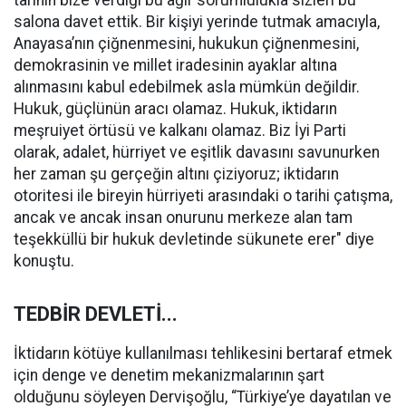
tarihin bize verdiği bu ağır sorumlulukla sizleri bu
salona davet ettik. Bir kişiyi yerinde tutmak amacıyla,
Anayasa’nın çiğnenmesini, hukukun çiğnenmesini,
demokrasinin ve millet iradesinin ayaklar altına
alınmasını kabul edebilmek asla mümkün değildir.
Hukuk, güçlünün aracı olamaz. Hukuk, iktidarın
meşruiyet örtüsü ve kalkanı olamaz. Biz İyi Parti
olarak, adalet, hürriyet ve eşitlik davasını savunurken
her zaman şu gerçeğin altını çiziyoruz; iktidarın
otoritesi ile bireyin hürriyeti arasındaki o tarihi çatışma,
ancak ve ancak insan onurunu merkeze alan tam
teşekküllü bir hukuk devletinde sükunete erer" diye
konuştu.
TEDBİR DEVLETİ...
İktidarın kötüye kullanılması tehlikesini bertaraf etmek
için denge ve denetim mekanizmalarının şart
olduğunu söyleyen Dervişoğlu, “Türkiye’ye dayatılan ve