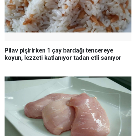
Pilav pişirirken 1 çay bardağı tencereye
koyun, lezzeti katlanıyor tadan etli sanıyor