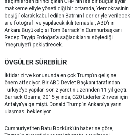
seçimlerden birinci çıkan CHP’nin ise bir buçuk aydır
mahkeme eliyle yönetildiği bir ortamda, ‘demokrasinin
beşiği’ olarak kabul edilen Batı’nın liderleriyle verilecek
aile fotoğrafı ve yapılacak ikili temaslar, ABD’nin
Ankara Büyükelçisi Tom Barrack’ın Cumhurbaşkanı
Recep Tayyip Erdoğan’a sağladıklarını söylediği
‘meşruiyet’i pekiştirecek.
ÖVGÜLER SÜREBİLİR
İktidar zirve konusunda en çok Trump’ın gelişine
önem atfediyor. Bir ABD Devlet Başkanı tarafından
Türkiye’ye yapılan son ziyaretin üzerinden 11 yıl geçti.
Barrack Obama, 2015 yılında, G20 Liderler Zirvesi için
Antalya’ya gelmişti. Donald Trump’ın Ankara’ya yarın
ulaşması bekleniyor.
Cumhuriyet’ten Batu Bozkürk’ün haberine göre,