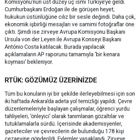
Komisyonu’nun üst düzey üç ismi Türkiye’ye geldi.
Cumhurbaşkanı Erdoğan ile de görüşen heyet,
hukukun üstünlüğüne cılız bir sesle değindi. Daha çok,
ekonomik işbirliği mesajları ve samimi fotoğraflar öne
çıktı. Şimdi ise zirveye Avrupa Komisyonu Başkanı
Ursula von der Leyen ile Avrupa Konseyi Başkanı
António Costa katılacak. Burada yapılacak
açıklamaların AP raporunu tamamıyla ‘bir kenara
koyması’ bekleniyor.
RTÜK: GÖZÜMÜZ ÜZERİNİZDE
Tüm bu konuların iyi bir şekilde ilerleyebilmesi için son
iki haftada Ankara’da adeta yol temizliği yapıldı. Çevre
düzenlemeleriyle başlayan çalışmalar, öğrenci yurdu
tahliyeleri, ‘önleyici’ olarak tanımlanan gözaltılar ve
tutuklamalarla sürdü. İçerisinde akademisyenler,
gazeteciler ve çevrecilerin de bulunduğu 178 kişi
cezaevine gönderildi. Eylemler yasaklandı. Zirveye