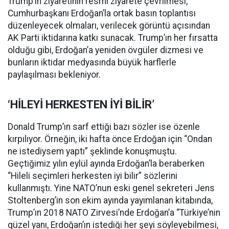
Trump’ın ziyaretinin resmi ziyarete çevrilmesi,
Cumhurbaşkanı Erdoğan’la ortak basın toplantısı
düzenleyecek olmaları, verilecek görüntü açısından
AK Parti iktidarına katkı sunacak. Trump’ın her fırsatta
olduğu gibi, Erdoğan’a yeniden övgüler dizmesi ve
bunların iktidar medyasında büyük harflerle
paylaşılması bekleniyor.
‘HİLEYİ HERKESTEN İYİ BİLİR’
Donald Trump’ın sarf ettiği bazı sözler ise özenle
kırpılıyor. Örneğin, iki hafta önce Erdoğan için “Ondan
ne istediysem yaptı” şeklinde konuşmuştu.
Geçtiğimiz yılın eylül ayında Erdoğan’la beraberken
“Hileli seçimleri herkesten iyi bilir” sözlerini
kullanmıştı. Yine NATO’nun eski genel sekreteri Jens
Stoltenberg’in son ekim ayında yayımlanan kitabında,
Trump’ın 2018 NATO Zirvesi’nde Erdoğan’a “Türkiye’nin
güzel yanı, Erdoğan’ın istediği her şeyi söyleyebilmesi,