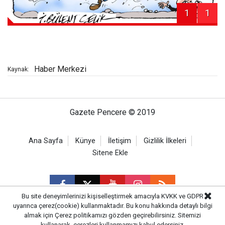
1
1
Haber Merkezi
Kaynak:
Gazete Pencere © 2019
Ana Sayfa
Künye
İletişim
Gizlilik İlkeleri
Sitene Ekle
Bu site deneyimlerinizi kişiselleştirmek amacıyla KVKK ve GDPR
uyarınca çerez(cookie) kullanmaktadır. Bu konu hakkında detaylı bilgi
almak için
Çerez politikamızı
gözden geçirebilirsiniz. Sitemizi
CM Bilişim
kullanarak, çerezleri kullanmamızı kabul edersiniz.