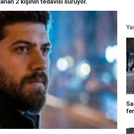
lanan 2 kişinin tedavisi sürüyor.
Ya
Saa
fe