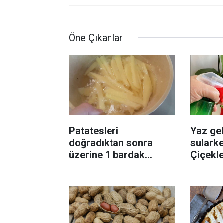
Öne Çıkanlar
Patatesleri
Yaz gel
doğradıktan sonra
sularke
üzerine 1 bardak
Çiçekl
ekleyin! Patatesler çıtır
bilinme
çıtır kızaracak