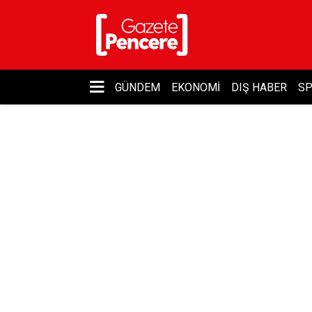
GÜNDEM
EKONOMI
DIŞ HABER
S