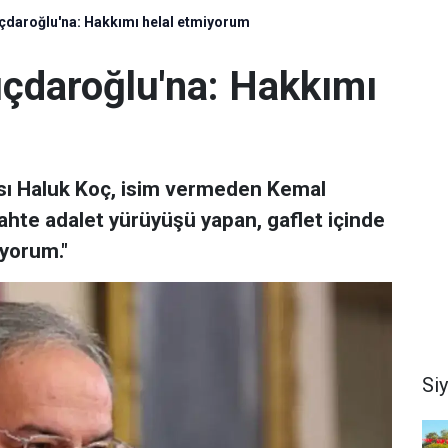
ıçdaroğlu'na: Hakkımı helal etmiyorum
ıçdaroğlu'na: Hakkımı
sı Haluk Koç, isim vermeden Kemal
Sahte adalet yürüyüşü yapan, gaflet içinde
iyorum."
Si