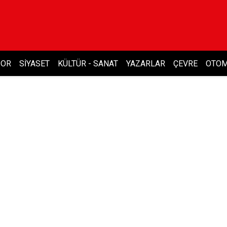
POR
SIYASET
KÜLTÜR - SANAT
YAZARLAR
ÇEVRE
OTOM