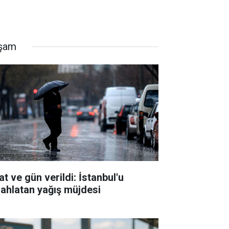
şam
t ve gün verildi: İstanbul'u
rahlatan yağış müjdesi