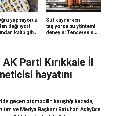
oğru yapmıyoruz
Süt kaynarken
en dağılıyor!
taşıyorsa bu yöntemi
rından kalıp gibi
deneyin: Tencerenin
n tüyo
üzerine yerleştirmek
yeterli olabiliyor
 AK Parti Kırıkkale İl
neticisi hayatını
ride geçen otomobilin karıştığı kazada,
 Tanıtım ve Medya Başkanı Batuhan Aslıyüce