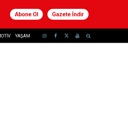
Abone Ol
Gazete İndir
OTIV
YAŞAM