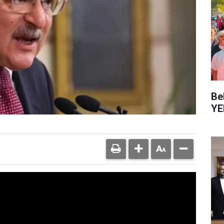
Be
YE