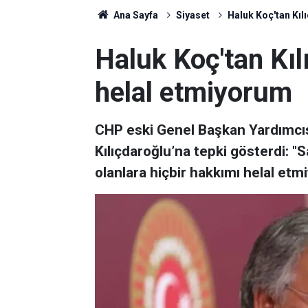
Ana Sayfa
Siyaset
Haluk Koç'tan Kıl
Haluk Koç'tan Kıl
helal etmiyorum
CHP eski Genel Başkan Yardımcı
Kılıçdaroğlu’na tepki gösterdi: "
olanlara hiçbir hakkımı helal etm