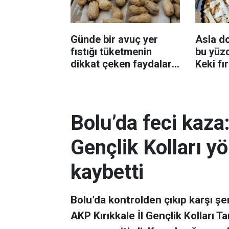
Günde bir avuç yer
Asla d
fıstığı tüketmenin
bu yüzd
dikkat çeken faydaları:
Keki fı
Dengeli beslenmeye
çıkarta
katkı sağlayabiliyor
Bolu’da feci kaza:
Gençlik Kolları yö
kaybetti
Bolu’da kontrolden çıkıp karşı şe
AKP Kırıkkale İl Gençlik Kolları