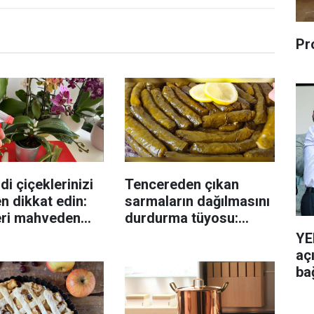
Pr
di çiçeklerinizi
Tencereden çıkan
n dikkat edin:
sarmaların dağılmasını
eri mahveden
durdurma tüyosu:
yen hata...
İzmirli şeflerin basit
YE
yöntemi
aç
ba