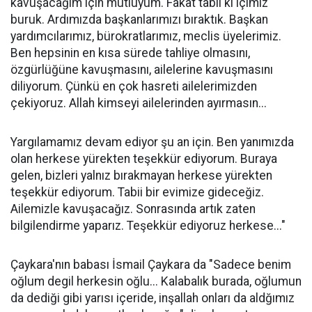
kavuşacağım için mutluyum. Fakat tabii ki içimiz
buruk. Ardımızda başkanlarımızı bıraktık. Başkan
yardımcılarımız, bürokratlarımız, meclis üyelerimiz.
Ben hepsinin en kısa sürede tahliye olmasını,
özgürlüğüne kavuşmasını, ailelerine kavuşmasını
diliyorum. Çünkü en çok hasreti ailelerimizden
çekiyoruz. Allah kimseyi ailelerinden ayırmasın...
Yargılamamız devam ediyor şu an için. Ben yanımızda
olan herkese yürekten teşekkür ediyorum. Buraya
gelen, bizleri yalnız bırakmayan herkese yürekten
teşekkür ediyorum. Tabii bir evimize gideceğiz.
Ailemizle kavuşacağız. Sonrasında artık zaten
bilgilendirme yaparız. Teşekkür ediyoruz herkese..."
Çaykara'nın babası İsmail Çaykara da "Sadece benim
oğlum degil herkesin oğlu... Kalabalık burada, oğlumun
da dediği gibi yarısı içeride, inşallah onları da aldğımız