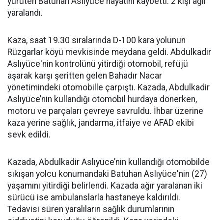
yürüten Batuhan Aslıyüce hayatını kaybetti. 2 kişi ağır
yaralandı.
Kaza, saat 19.30 sıralarında D-100 kara yolunun
Rüzgarlar köyü mevkisinde meydana geldi. Abdulkadir
Aslıyüce'nin kontrolünü yitirdiği otomobil, refüjü
aşarak karşı şeritten gelen Bahadır Nacar
yönetimindeki otomobille çarpıştı. Kazada, Abdulkadir
Aslıyüce’nin kullandığı otomobil hurdaya dönerken,
motoru ve parçaları çevreye savruldu. İhbar üzerine
kaza yerine sağlık, jandarma, itfaiye ve AFAD ekibi
sevk edildi.
Kazada, Abdulkadir Aslıyüce’nin kullandığı otomobilde
sıkışan yolcu konumandaki Batuhan Aslıyüce'nin (27)
yaşamını yitirdiği belirlendi. Kazada ağır yaralanan iki
sürücü ise ambulanslarla hastaneye kaldırıldı.
Tedavisi süren yaralıların sağlık durumlarının