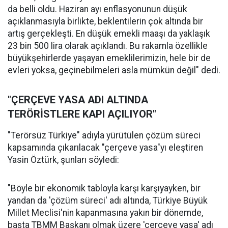
da belli oldu. Haziran ayı enflasyonunun düşük
açıklanmasıyla birlikte, beklentilerin çok altında bir
artış gerçekleşti. En düşük emekli maaşı da yaklaşık
23 bin 500 lira olarak açıklandı. Bu rakamla özellikle
büyükşehirlerde yaşayan emeklilerimizin, hele bir de
evleri yoksa, geçinebilmeleri asla mümkün değil" dedi.
"ÇERÇEVE YASA ADI ALTINDA
TERÖRİSTLERE KAPI AÇILIYOR"
"Terörsüz Türkiye" adıyla yürütülen çözüm süreci
kapsamında çıkarılacak "çerçeve yasa"yı eleştiren
Yasin Öztürk, şunları söyledi:
"Böyle bir ekonomik tabloyla karşı karşıyayken, bir
yandan da 'çözüm süreci' adı altında, Türkiye Büyük
Millet Meclisi'nin kapanmasına yakın bir dönemde,
başta TBMM Başkanı olmak üzere 'çerçeve yasa' adı