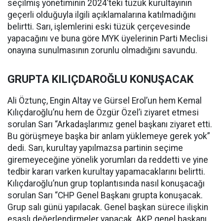
seçilmiş yönetiminin 2024’teki tüzük kurultayının
geçerli olduğuyla ilgili açıklamalarına katılmadığını
belirtti. Sarı, işlemlerini eski tüzük çerçevesinde
yapacağını ve buna göre MYK üyelerinin Parti Meclisi
onayına sunulmasının zorunlu olmadığını savundu.
GRUPTA KILIÇDAROĞLU KONUŞACAK
Ali Öztunç, Engin Altay ve Gürsel Erol’un hem Kemal
Kılıçdaroğlu’nu hem de Özgür Özel’i ziyaret etmesi
sorulan Sarı “Arkadaşlarımız genel başkanı ziyaret etti.
Bu görüşmeye başka bir anlam yüklemeye gerek yok”
dedi. Sarı, kurultay yapılmazsa partinin seçime
giremeyeceğine yönelik yorumları da reddetti ve yine
tedbir kararı varken kurultay yapamacaklarını belirtti.
Kılıçdaroğlu’nun grup toplantısında nasıl konuşacağı
sorulan Sarı “CHP Genel Başkanı grupta konuşacak.
Grup salı günü yapılacak. Genel başkan sürece ilişkin
esaslı değerlendirmeler yapacak. AKP genel başkanı