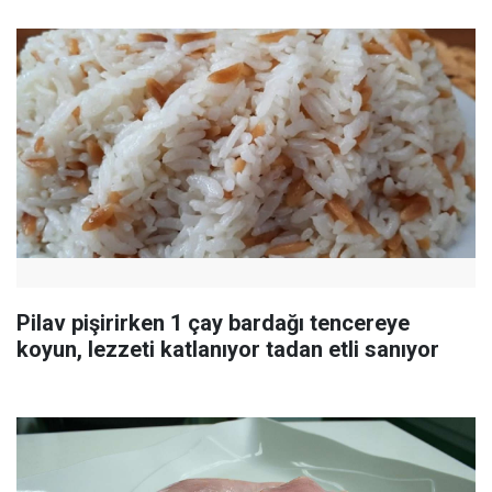
Pilav pişirirken 1 çay bardağı tencereye
koyun, lezzeti katlanıyor tadan etli sanıyor