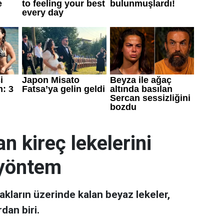
n kireç lekelerini
 yöntem
kların üzerinde kalan beyaz lekeler,
dan biri.