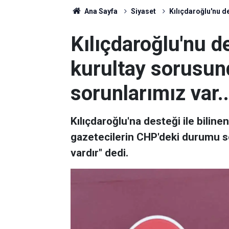
Ana Sayfa
Siyaset
Kılıçdaroğlu'nu d
Kılıçdaroğlu'nu d
kurultay sorusun
sorunlarımız var..
Kılıçdaroğlu'na desteği ile biline
gazetecilerin CHP'deki durumu sor
vardır" dedi.