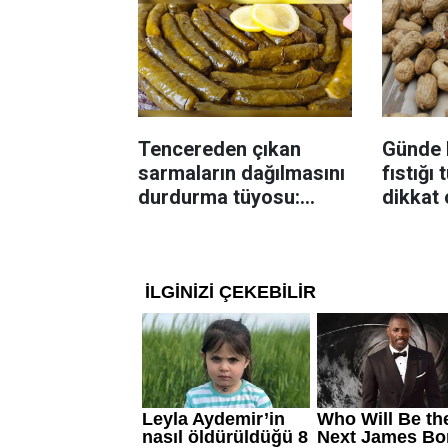
Tencereden çıkan
Günde 
sarmaların dağılmasını
fıstığı
durdurma tüyosu:
dikkat 
İzmirli şeflerin basit
Dengel
yöntemi
katkı s