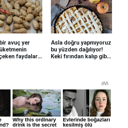
bir avuç yer
Asla doğru yapmıyoruz
 tüketmenin
bu yüzden dağılıyor!
çeken faydaları:
Keki fırından kalıp gibi
i beslenmeye
çıkartan tüyo
ağlayabiliyor