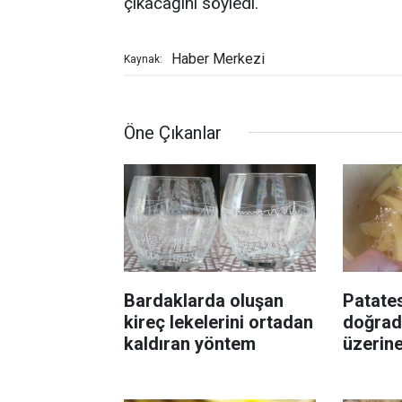
çıkacağını söyledi.
Haber Merkezi
Kaynak:
Öne Çıkanlar
Bardaklarda oluşan
Patates
kireç lekelerini ortadan
doğrad
kaldıran yöntem
üzerin
ekleyin
çıtır k