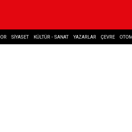
POR
SIYASET
KÜLTÜR - SANAT
YAZARLAR
ÇEVRE
OTOM