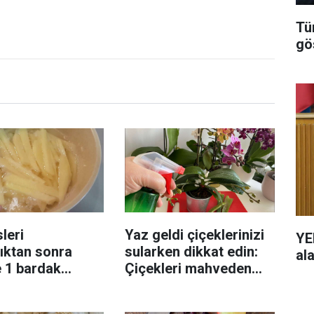
Tü
gö
leri
Yaz geldi çiçeklerinizi
YE
ıktan sonra
sularken dikkat edin:
al
e 1 bardak
Çiçekleri mahveden
! Patatesler çıtır
bilinmeyen hata...
ızaracak