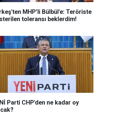
rkeş'ten MHP’li Bülbül'e: Teröriste
sterilen toleransı beklerdim!
Nİ Parti CHP'den ne kadar oy
acak?