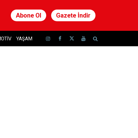
Abone Ol
Gazete İndir
OTIV
YAŞAM