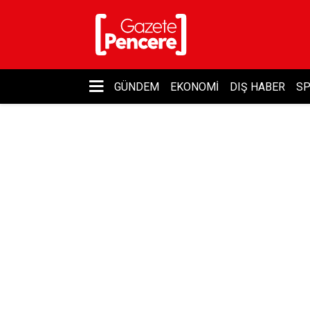
GÜNDEM
EKONOMI
DIŞ HABER
S