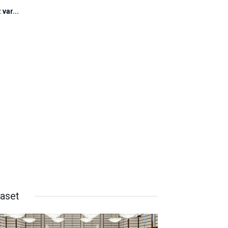
var...
yaset