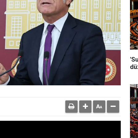
'S
dü