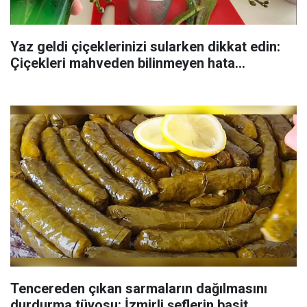
Yaz geldi çiçeklerinizi sularken dikkat edin:
Çiçekleri mahveden bilinmeyen hata...
Tencereden çıkan sarmaların dağılmasını
durdurma tüyosu: İzmirli şeflerin basit