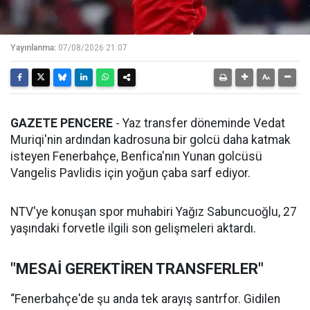
Yayınlanma:
07/08/2026 21:07
GAZETE PENCERE
- Yaz transfer döneminde Vedat
Muriqi'nin ardından kadrosuna bir golcü daha katmak
isteyen Fenerbahçe, Benfica'nın Yunan golcüsü
Vangelis Pavlidis için yoğun çaba sarf ediyor.
NTV'ye konuşan spor muhabiri Yağız Sabuncuoğlu, 27
yaşındaki forvetle ilgili son gelişmeleri aktardı.
"MESAİ GEREKTİREN TRANSFERLER"
“Fenerbahçe'de şu anda tek arayış santrfor. Gidilen