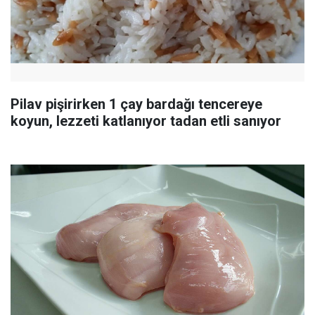
Pilav pişirirken 1 çay bardağı tencereye
koyun, lezzeti katlanıyor tadan etli sanıyor