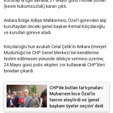
Kurultay'la ilgili davada, 21 Mayıs günü mutlak butlan
(kesin hükümsüzlük) kararı çıktı.
Ankara Bölge Adliye Mahkemesi, Özel'i görevden alıp
kurultaydan önceki genel başkan Kemal Kılıçdaroğlu
ve kurulları göreve atadı.
Kılıçdaroğlu'nun avukatı Celal Çelik'in Ankara Emniyet
Müdürlüğü'ne CHP Genel Merkezi'nin kendilerine
teslim edilmesini yönünde dilekçe vermesi üzerine,
24 Mayıs günü polis ekipleri zor kullanarak CHP'lileri
binadan çıkardı.
CHP'de butlan tartışmaları:
Muharrem İnce Özel'in
tavrını eleştirdi ve 'genel
başkanı üyeler seçsin' dedi