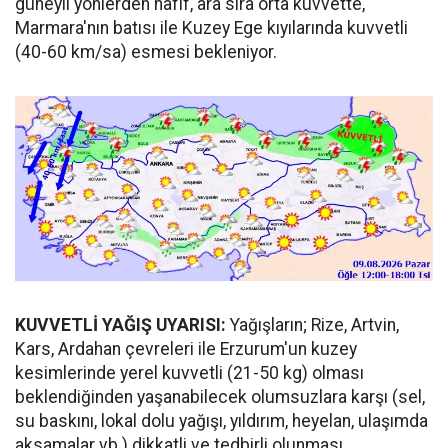
güneyli yönlerden hafif, ara sıra orta kuvvette,
Marmara'nın batısı ile Kuzey Ege kıyılarında kuvvetli
(40-60 km/sa) esmesi bekleniyor.
KUVVETLİ YAĞIŞ UYARISI:
Yağışların; Rize, Artvin,
Kars, Ardahan çevreleri ile Erzurum'un kuzey
kesimlerinde yerel kuvvetli (21-50 kg) olması
beklendiğinden yaşanabilecek olumsuzlara karşı (sel,
su baskını, lokal dolu yağışı, yıldırım, heyelan, ulaşımda
aksamalar vb.) dikkatli ve tedbirli olunması