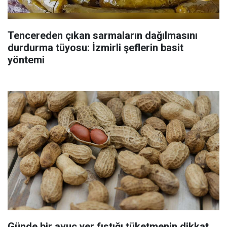
Tencereden çıkan sarmaların dağılmasını
durdurma tüyosu: İzmirli şeflerin basit
yöntemi
Günde bir avuç yer fıstığı tüketmenin dikkat