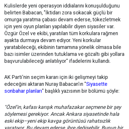
Kulislerde yeni operasyon iddialarını konuşulduğunu
belirten Babacan, "İktidarı zora sokacak güçlü bir
omurga yaratma çabası devam ederse, tökezletmek
için yeni oyun planları yapılabilir diyen siyasiler var.
Özgür Özel ve ekibi, yaratılan tüm korkulara rağmen
ayakta durmaya devam ediyor. Yeni korkular
yaratabileceği, ekibinin tamamına yönelik olmasa bile
bazı isimler üzerinden tutuklama ve gözaltı gibi yollara
başvurulabileceği anlatılıyor" ifadelerini kullandı.
AK Parti'nin seçim kararı için iki gelişmeyi takip
edeceğini aktaran Nuray Babacan'ın "
Siyasette
sonbahar planları
" başlıklı yazısının bir bölümü şöyle:
"Özel’in, kafası karışık muhafazakar seçmene bir şey
söylemesi gerekiyor. Ancak Ankara siyasetinde hala
eski ekip–yeni ekip kavga görüntüsü rahatsızlık
yaratıyor. Bu devam ederse, ibre değişebilir. Bunun bir