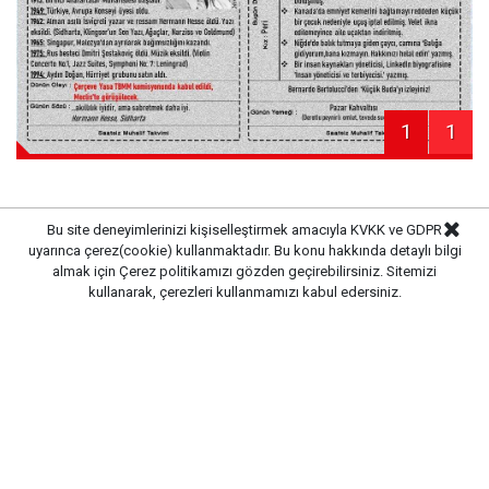
1
1
Bu site deneyimlerinizi kişiselleştirmek amacıyla KVKK ve GDPR
uyarınca çerez(cookie) kullanmaktadır. Bu konu hakkında detaylı bilgi
Haber Merkezi
Kaynak:
almak için
Çerez politikamızı
gözden geçirebilirsiniz. Sitemizi
kullanarak, çerezleri kullanmamızı kabul edersiniz.
Gazete Pencere © 2019
Ana Sayfa
Künye
İletişim
Gizlilik İlkeleri
Sitene Ekle