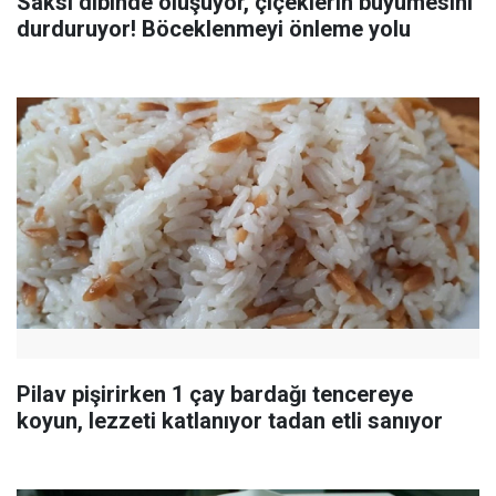
Saksı dibinde oluşuyor, çiçeklerin büyümesini
durduruyor! Böceklenmeyi önleme yolu
Pilav pişirirken 1 çay bardağı tencereye
koyun, lezzeti katlanıyor tadan etli sanıyor