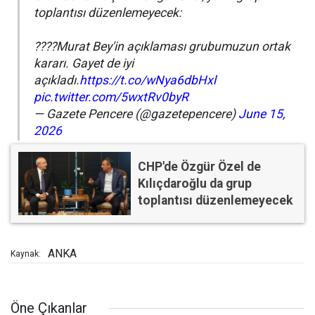
toplantısı düzenlemeyecek:
????Murat Bey'in açıklaması grubumuzun ortak
kararı. Gayet de iyi
açıkladı.
https://t.co/wNya6dbHxl
pic.twitter.com/5wxtRv0byR
— Gazete Pencere (@gazetepencere)
June 15,
2026
CHP'de Özgür Özel de
Kılıçdaroğlu da grup
toplantısı düzenlemeyecek
ANKA
Kaynak:
Öne Çıkanlar