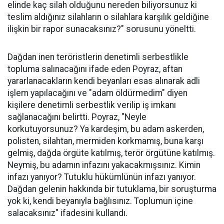
elinde kaç silah olduğunu nereden biliyorsunuz ki
teslim aldığınız silahların o silahlara karşılık geldiğine
ilişkin bir rapor sunacaksınız?" sorusunu yöneltti.
Dağdan inen teröristlerin denetimli serbestlikle
topluma salınacağını ifade eden Poyraz, aftan
yararlanacakların kendi beyanları esas alınarak adli
işlem yapılacağını ve "adam öldürmedim" diyen
kişilere denetimli serbestlik verilip iş imkanı
sağlanacağını belirtti. Poyraz, "Neyle
korkutuyorsunuz? Ya kardeşim, bu adam askerden,
polisten, silahtan, mermiden korkmamış, buna karşı
gelmiş, dağda örgüte katılmış, terör örgütüne katılmış.
Neymiş, bu adamın infazını yakacakmışsınız. Kimin
infazı yanıyor? Tutuklu hükümlünün infazı yanıyor.
Dağdan gelenin hakkında bir tutuklama, bir soruşturma
yok ki, kendi beyanıyla bağlısınız. Toplumun içine
salacaksınız" ifadesini kullandı.