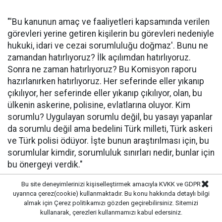
"'Bu kanunun amaç ve faaliyetleri kapsamında verilen
görevleri yerine getiren kişilerin bu görevleri nedeniyle
hukuki, idari ve cezai sorumluluğu doğmaz'. Bunu ne
zamandan hatırlıyoruz? İlk açılımdan hatırlıyoruz.
Sonra ne zaman hatırlıyoruz? Bu Komisyon raporu
hazırlanırken hatırlıyoruz. Her seferinde eller yıkanıp
çıkılıyor, her seferinde eller yıkanıp çıkılıyor, olan, bu
ülkenin askerine, polisine, evlatlarına oluyor. Kim
sorumlu? Uygulayan sorumlu değil, bu yasayı yapanlar
da sorumlu değil ama bedelini Türk milleti, Türk askeri
ve Türk polisi ödüyor. İşte bunun araştırılması için, bu
sorumlular kimdir, sorumluluk sınırları nedir, bunlar için
bu önergeyi verdik."
Bu site deneyimlerinizi kişiselleştirmek amacıyla KVKK ve GDPR
DEM PARTİLİ ÇANDAR: ELLİ YILDIR BÜYÜK
uyarınca çerez(cookie) kullanmaktadır. Bu konu hakkında detaylı bilgi
almak için
Çerez politikamızı
gözden geçirebilirsiniz. Sitemizi
ACILAR YAŞATMIŞ SORUNUN
kullanarak, çerezleri kullanmamızı kabul edersiniz.