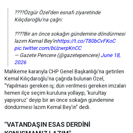
????Özgür Özel’den esnafı ziyaretinde
Kılıçdaroğlu'na çağrı:
????Bir an önce sokağın gündemine döndürmesi
lazım Kemal Bey'in
https://t.co/T80bCvFKoC
pic.twitter.com/bUzwrpKnCC
— Gazete Pencere (@gazetepencere)
June 18,
2026
Mahkeme kararıyla CHP Genel Başkanlığı'na getirilen
Kemal Kılıçdaroğlu'na çağrıda bulunan Özel,
"Yapılması gereken iş; dün verilmesi gereken imzaları
hemen ilçe seçim kuruluna yollayıp, 'kurultay
yapıyoruz' deyip bir an önce sokağın gündemine
döndürmesi lazım Kemal Bey'in" dedi.
"VATANDAŞIN ESAS DERDİNİ