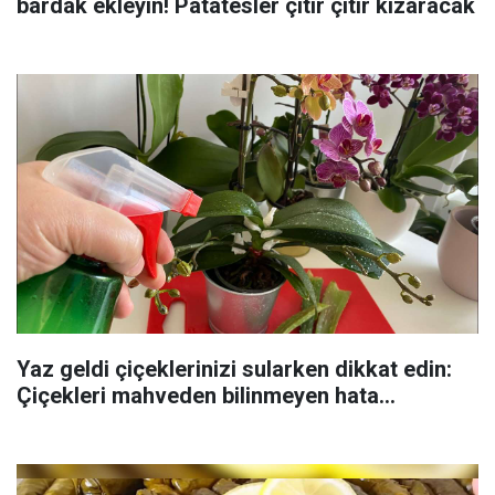
bardak ekleyin! Patatesler çıtır çıtır kızaracak
Yaz geldi çiçeklerinizi sularken dikkat edin:
Çiçekleri mahveden bilinmeyen hata...