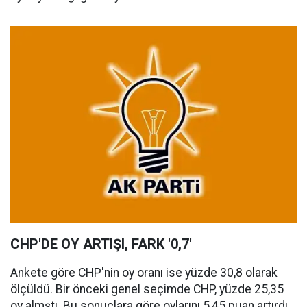
CHP'DE OY ARTIŞI, FARK '0,7'
Ankete göre CHP'nin oy oranı ise yüzde 30,8 olarak
ölçüldü. Bir önceki genel seçimde CHP, yüzde 25,35
oy almştı. Bu sonuçlara göre oylarını 5,45 puan artırdı.