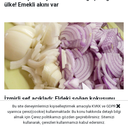
ülke! Emekli akını var
İzmirli şef açıkladı: Eldeki soğan kokusunu
ortadan kaldıran aşçı sırrı
Bu site deneyimlerinizi kişiselleştirmek amacıyla KVKK ve GDPR
uyarınca çerez(cookie) kullanmaktadır. Bu konu hakkında detaylı bilgi
almak için
Çerez politikamızı
gözden geçirebilirsiniz. Sitemizi
kullanarak, çerezleri kullanmamızı kabul edersiniz.