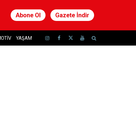
Abone Ol
Gazete İndir
OTIV
YAŞAM