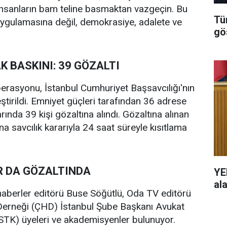
 İnsanların bam teline basmaktan vazgeçin. Bu
Tü
 uygulamasına değil, demokrasiye, adalete ve
gö
K BASKINI: 39 GÖZALTI
operasyonu, İstanbul Cumhuriyet Başsavcılığı'nın
ştirildi. Emniyet güçleri tarafından 36 adrese
nda 39 kişi gözaltına alındı. Gözaltına alınan
na savcılık kararıyla 24 saat süreyle kısıtlama
R DA GÖZALTINDA
YE
al
haberler editörü Buse Söğütlü, Oda TV editörü
erneği (ÇHD) İstanbul Şube Başkanı Avukat
 (STK) üyeleri ve akademisyenler bulunuyor.