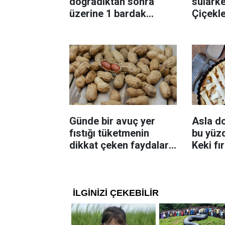
doğradıktan sonra
sularke
üzerine 1 bardak
Çiçekl
ekleyin! Patatesler çıtır
bilinme
çıtır kızaracak
Günde bir avuç yer
Asla d
fıstığı tüketmenin
bu yüzd
dikkat çeken faydaları:
Keki fı
Dengeli beslenmeye
çıkarta
katkı sağlayabiliyor