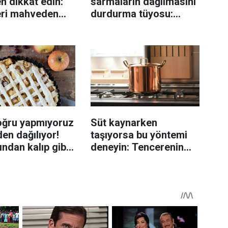
n dikkat edin:
sarmaların dağılmasını
eri mahveden
durdurma tüyosu:
yen hata...
İzmirli şeflerin basit
yöntemi
oğru yapmıyoruz
Süt kaynarken
en dağılıyor!
taşıyorsa bu yöntemi
rından kalıp gibi
deneyin: Tencerenin
n tüyo
üzerine yerleştirmek
yeterli olabiliyor