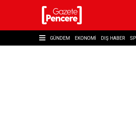
GÜNDEM
EKONOMI
DIŞ HABER
S