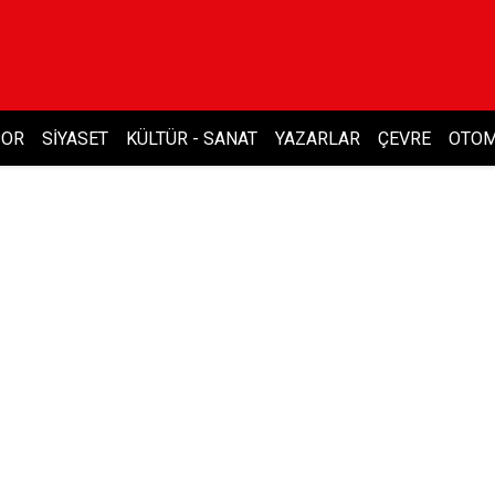
POR
SIYASET
KÜLTÜR - SANAT
YAZARLAR
ÇEVRE
OTOM