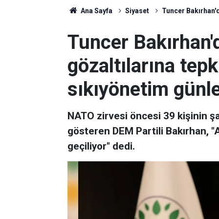
Ana Sayfa
Siyaset
Tuncer Bakırhan'd
Tuncer Bakırhan
gözaltılarına tep
sıkıyönetim günle
NATO zirvesi öncesi 39 kişinin şa
gösteren DEM Partili Bakırhan, 
geçiliyor" dedi.