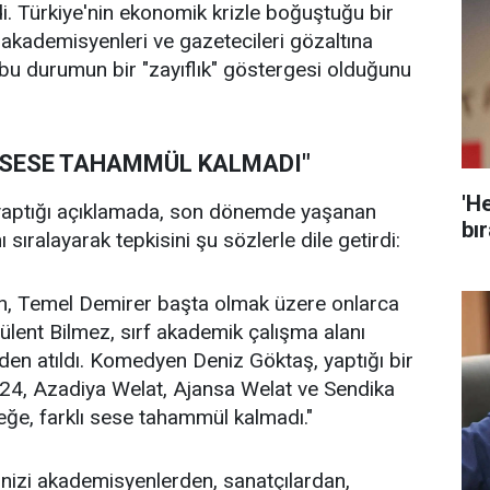
di. Türkiye'nin ekonomik krizle boğuştuğu bir
i, akademisyenleri ve gazetecileri gözaltına
 bu durumun bir "zayıflık" göstergesi olduğunu
I SESE TAHAMMÜL KALMADI"
'He
yaptığı açıklamada, son dönemde yaşanan
bır
 sıralayarak tepkisini şu sözlerle dile getirdi:
n, Temel Demirer başta olmak üzere onlarca
 Bülent Bilmez, sırf akademik çalışma alanı
nden atıldı. Komedyen Deniz Göktaş, yaptığı bir
4, Azadiya Welat, Ajansa Welat ve Sendika
eğe, farklı sese tahammül kalmadı."
linizi akademisyenlerden, sanatçılardan,