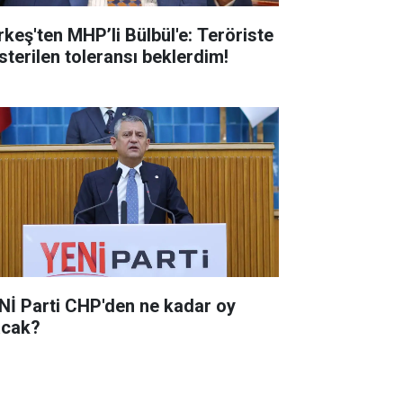
rkeş'ten MHP’li Bülbül'e: Teröriste
sterilen toleransı beklerdim!
Nİ Parti CHP'den ne kadar oy
acak?