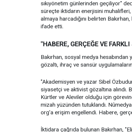
sıkıyönetim günlerinden geçiliyor" de
süreçte iktidarın enerjisini muhalifler
almaya harcadığını belirten Bakırhan,
ifade etti.
"HABERE, GERÇEĞE VE FARKL
Bakırhan, sosyal medya hesabından 
gözaltı, ihraç ve sansür uygulamalarını
"Akademisyen ve yazar Sibel Özbudu
siyasetçi ve aktivist gözaltına alındı.
Kürtler ve Aleviler olduğu için görevi
mizah yüzünden tutuklandı. Nûmedya2
org’a erişim engellendi. Habere, gerç
İktidara çağrıda bulunan Bakırhan, "E