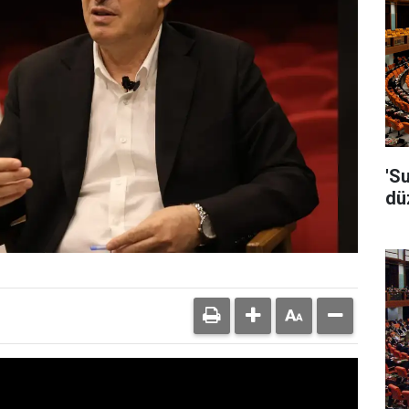
'S
dü