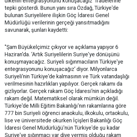
ülkenin entegrasyonunu konuşacağız" ifadelerine
tepki gösterdi. Bunun yanı sıra Özdağ, Türkiye'de
bulunan Suriyelilere ilişkin Göç İdaresi Genel
Müdürlüğü verilerinin gerçeği yansıtmadığını
savunarak, şunları kaydetti:
"Şam Büyükelçimiz çıkıyor ve açıklama yapıyor 6
Haziran'da. ‘Artık Suriyelilerin Suriye'ye dönüşünü
konuşmayacağız. Suriyeli sığınmacıların Türkiye'ye
entegrasyonunu konuşacağız’ diyor. Milyonlarca
Suriyeli’nin Türkiye'de kalmasının ve Türk vatandaşlığı
verilmesinin hazırlıkları yapılıyor. Gerçek rakamı da
gizliyorlar. Gerçek rakam Göç İdaresi’nin açıkladığı
rakam değil. Matematiksel olarak mümkün değil.
Türkiye'de Milli Eğitim Bakanlığı'nın rakamlarına göre
777 bin Suriyeli öğrenci anaokulu, ilkokulu, ortaokulu,
lise ve üniversitede okurken İçişleri Bakanlığı Göç
İdaresi Genel Müdürlüğü'nün Türkiye'de şu kadar
Suriye'ye sığınmacı var diye vermiş olduğu rakam