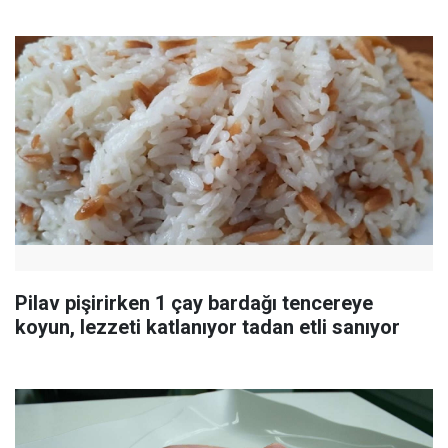
Pilav pişirirken 1 çay bardağı tencereye
koyun, lezzeti katlanıyor tadan etli sanıyor