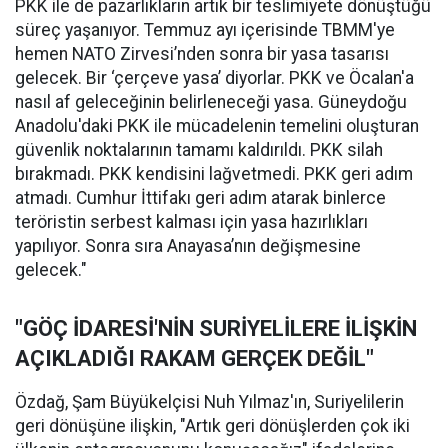
PKK ile de pazarlıkların artık bir teslimiyete dönüştüğü
süreç yaşanıyor. Temmuz ayı içerisinde TBMM'ye
hemen NATO Zirvesi’nden sonra bir yasa tasarısı
gelecek. Bir ‘çerçeve yasa’ diyorlar. PKK ve Öcalan'a
nasıl af geleceğinin belirleneceği yasa. Güneydoğu
Anadolu'daki PKK ile mücadelenin temelini oluşturan
güvenlik noktalarının tamamı kaldırıldı. PKK silah
bırakmadı. PKK kendisini lağvetmedi. PKK geri adım
atmadı. Cumhur İttifakı geri adım atarak binlerce
teröristin serbest kalması için yasa hazırlıkları
yapılıyor. Sonra sıra Anayasa’nın değişmesine
gelecek."
"GÖÇ İDARESİ'NİN SURİYELİLERE İLİŞKİN
AÇIKLADIĞI RAKAM GERÇEK DEĞİL"
Özdağ, Şam Büyükelçisi Nuh Yılmaz'ın, Suriyelilerin
geri dönüşüne ilişkin, "Artık geri dönüşlerden çok iki