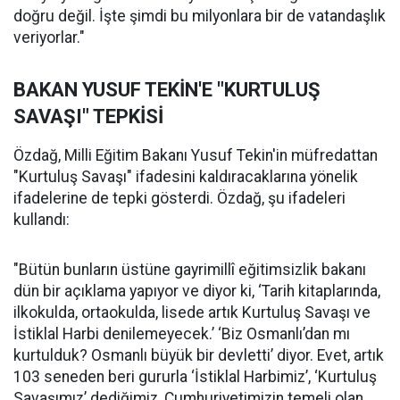
doğru değil. İşte şimdi bu milyonlara bir de vatandaşlık
veriyorlar."
BAKAN YUSUF TEKİN'E "KURTULUŞ
SAVAŞI" TEPKİSİ
Özdağ, Milli Eğitim Bakanı Yusuf Tekin'in müfredattan
"Kurtuluş Savaşı" ifadesini kaldıracaklarına yönelik
ifadelerine de tepki gösterdi. Özdağ, şu ifadeleri
kullandı:
"Bütün bunların üstüne gayrimillî eğitimsizlik bakanı
dün bir açıklama yapıyor ve diyor ki, ‘Tarih kitaplarında,
ilkokulda, ortaokulda, lisede artık Kurtuluş Savaşı ve
İstiklal Harbi denilemeyecek.’ ‘Biz Osmanlı’dan mı
kurtulduk? Osmanlı büyük bir devletti’ diyor. Evet, artık
103 seneden beri gururla ‘İstiklal Harbimiz’, ‘Kurtuluş
Savaşımız’ dediğimiz, Cumhuriyetimizin temeli olan