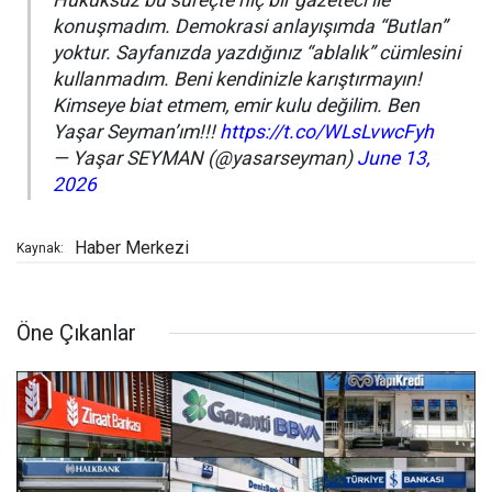
Hukuksuz bu süreçte hiç bir gazeteci ile
konuşmadım. Demokrasi anlayışımda “Butlan”
yoktur. Sayfanızda yazdığınız “ablalık” cümlesini
kullanmadım. Beni kendinizle karıştırmayın!
Kimseye biat etmem, emir kulu değilim. Ben
Yaşar Seyman’ım!!!
https://t.co/WLsLvwcFyh
— Yaşar SEYMAN (@yasarseyman)
June 13,
2026
Haber Merkezi
Kaynak:
Öne Çıkanlar