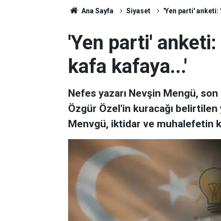
Ana Sayfa
Siyaset
'Yen parti' anketi:
'Yen parti' anketi:
kafa kafaya...'
Nefes yazarı Nevşin Mengü, son a
Özgür Özel'in kuracağı belirtilen y
Menvgü, iktidar ve muhalefetin k