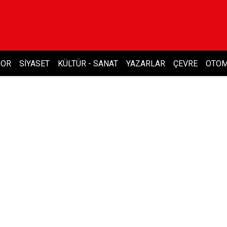
POR
SIYASET
KÜLTÜR - SANAT
YAZARLAR
ÇEVRE
OTOM