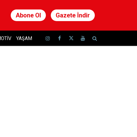
Abone Ol
Gazete İndir
OTIV
YAŞAM