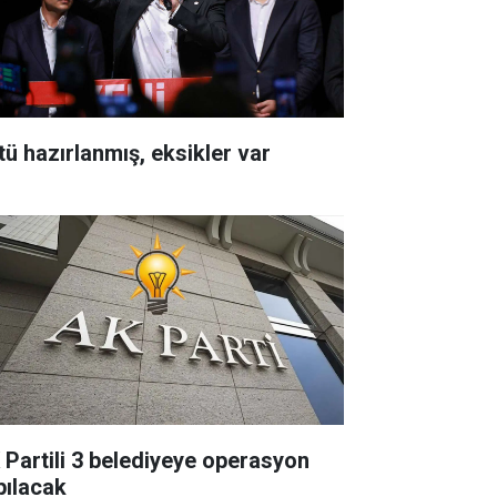
tü hazırlanmış, eksikler var
 Partili 3 belediyeye operasyon
pılacak