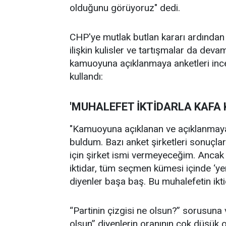
olduğunu görüyoruz" dedi.
CHP'ye mutlak butlan kararı ardından 
ilişkin kulisler ve tartışmalar da dev
kamuoyuna açıklanmaya anketleri inceled
kullandı:
'MUHALEFET İKTİDARLA KAFA K
"Kamuoyuna açıklanan ve açıklanmayan
buldum. Bazı anket şirketleri sonuçlar
için şirket ismi vermeyeceğim. Ancak
iktidar, tüm seçmen kümesi içinde ‘yen
diyenler başa baş. Bu muhalefetin ikti
“Partinin çizgisi ne olsun?” sorusuna
olsun” diyenlerin oranının çok düş