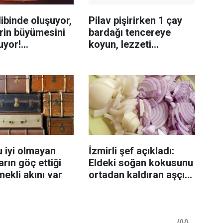
ibinde oluşuyor,
Pilav pişirirken 1 çay
rin büyümesini
bardağı tencereye
uyor!
koyun, lezzeti
enmeyi önleme
katlanıyor tadan etli
sanıyor
 iyi olmayan
İzmirli şef açıkladı:
rın göç ettiği
Eldeki soğan kokusunu
mekli akını var
ortadan kaldıran aşçı
sırrı