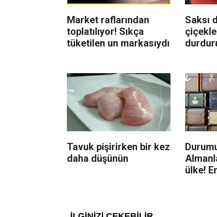
Market raflarından
Saksı d
toplatılıyor! Sıkça
çiçekle
tüketilen un markasıydı
durdur
Böcekl
yolu
Tavuk pişirirken bir kez
Durumu
daha düşünün
Almanla
ülke! E