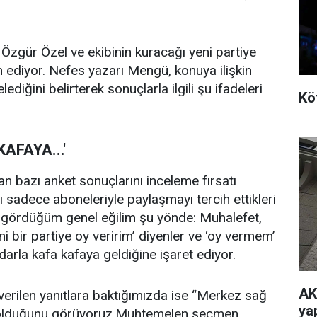
Özgür Özel ve ekibinin kuracağı yeni partiye
am ediyor. Nefes yazarı Mengü, konuya ilişkin
iğini belirterek sonuçlarla ilgili şu ifadeleri
Kö
AFAYA...'
 bazı anket sonuçlarını inceleme fırsatı
ı sadece aboneleriyle paylaşmayı tercih ettikleri
 gördüğüm genel eğilim şu yönde: Muhalefet,
i bir partiye oy veririm’ diyenler ve ‘oy vermem’
darla kafa kafaya geldiğine işaret ediyor.
AK
 verilen yanıtlara baktığımızda ise “Merkez sağ
ya
ük olduğunu görüyoruz.Muhtemelen seçmen