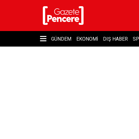
GÜNDEM
EKONOMI
DIŞ HABER
S