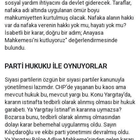
sosyal yardım ihtiyacını da devlet giderecek. Taraflar,
nafaka adı altında uygulanan ömür boyu
mahkumiyetten kurtulmuş olacak. Nafaka alanın hakkı
var da nafaka verenin hakkı yok mu, hayatı yok mu?
İsabetli bir karar, doğru bir adım; Anayasa
Mahkemesi'ni kutluyoruz" değerlendirmesinde
bulundu.
PARTİ HUKUKU İLE OYNUYORLAR
Siyasi partilerin özgün bir siyasi partiler kanunuyla
yönetilmesi lazımdır. CHP'de yaşanan bu kaos ama
mevcut hukuk bu, mevcut yargı bu. Konu Yargıtay'da,
kararın istinafta tedbirli olarak alınmış olması bir hukuk
garabeti. Ya Yargıtay İstinaf'ın kararına uymazsa?
Bozarsa bunu, tedbirli olarak alınmış olmasından
dolayı karar behemehal uygulanmış oldu. Sayın
Kılıçdaroğlu ve ekibi parti yönetimini devralmış oldu.
Ya Yargıtay Bölge Adliye Mahkeme'sinden gelen kararı