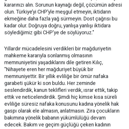
kararınızı alın. Sorunun kaynağı değil, çözümün adresi
olun. Türkiye’yi CHP’yle meşgul etmeyin, iktidarın
ekmeğine daha fazla yağ sürmeyin. Dost çağrısı bu
kadar olur. Doğruya doğru, yanlışa yanlışı iktidara
söylediğimiz gibi CHP'ye de söylüyoruz."
Yıllardır mücadelesini verdikleri bir mağduriyetin
mahkeme kararıyla sonlanmış olmasının
memnuniyetini yaşadıklarını dile getiren Kılıç,
"Nihayete eren her mağduriyet büyük bir
memnuniyettir. Bir yıllık evliliğe bir ömür nafaka
garabeti şükür ki son buldu. Her zeminde
seslendirdik, kanun teklifleri verdik, ısrar ettik, takip
ettik ve neticelendirdik. Şimdi hiç kimse kısa süreli
evliliğe süresiz nafaka konusunu kadına yönelik hak
gaspı olarak ele almasın, anlatmasın. Zira çocukların
bakımına yönelik babanın yükümlülüğü devam
edecek. Bakım ve geçim güçlüğü çeken kadının