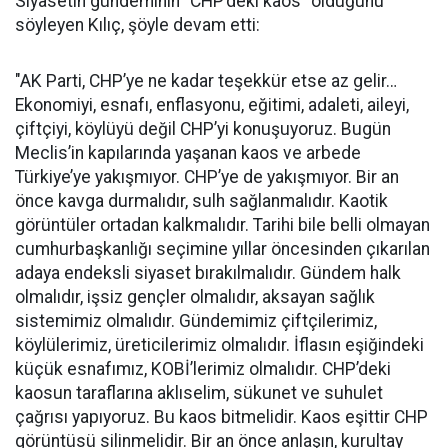
Siyasetin gündeminin "CHP’deki kaos" olduğunu
söyleyen Kılıç, şöyle devam etti:
"AK Parti, CHP’ye ne kadar teşekkür etse az gelir…
Ekonomiyi, esnafı, enflasyonu, eğitimi, adaleti, aileyi,
çiftçiyi, köylüyü değil CHP’yi konuşuyoruz. Bugün
Meclis’in kapılarında yaşanan kaos ve arbede
Türkiye’ye yakışmıyor. CHP’ye de yakışmıyor. Bir an
önce kavga durmalıdır, sulh sağlanmalıdır. Kaotik
görüntüler ortadan kalkmalıdır. Tarihi bile belli olmayan
cumhurbaşkanlığı seçimine yıllar öncesinden çıkarılan
adaya endeksli siyaset bırakılmalıdır. Gündem halk
olmalıdır, işsiz gençler olmalıdır, aksayan sağlık
sistemimiz olmalıdır. Gündemimiz çiftçilerimiz,
köylülerimiz, üreticilerimiz olmalıdır. İflasın eşiğindeki
küçük esnafımız, KOBİ’lerimiz olmalıdır. CHP’deki
kaosun taraflarına aklıselim, sükunet ve suhulet
çağrısı yapıyoruz. Bu kaos bitmelidir. Kaos eşittir CHP
görüntüsü silinmelidir. Bir an önce anlaşın, kurultay