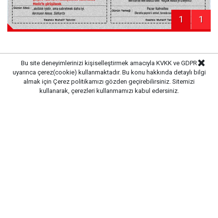
1
1
Bu site deneyimlerinizi kişiselleştirmek amacıyla KVKK ve GDPR
uyarınca çerez(cookie) kullanmaktadır. Bu konu hakkında detaylı bilgi
Haber Merkezi
Kaynak:
almak için
Çerez politikamızı
gözden geçirebilirsiniz. Sitemizi
kullanarak, çerezleri kullanmamızı kabul edersiniz.
Gazete Pencere © 2019
Ana Sayfa
Künye
İletişim
Gizlilik İlkeleri
Sitene Ekle