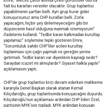
Emre, "Meclis çatısı altında çirkin görüntüler olursa
faili bu kararları verenler olacaktır. Grup toplantısı
yapabilmenin şartları belli. Ayrı grup kurar gider
konuşursunuz ama CHP kuralları belli. Zorla
yapacağım, hiçbir şey dinlemeyeceğim gibi bir
düşüncenin hasıl olduğuna inanmak istemiyorum"
ifadelerini kullandı. "Tedbir kararı kalkmadan kurultay
yapılamaz" söylemine tepki gösteren Emre,
"Sorumluluk sahibi CHP'liler acilen kurultay
toplanması için çağrı yapmalı ve gereğini yerine
getirmeli. Tedbir kararı var diyenlerin kaynağı nedir?
Saraydan icazet mi almışlardır? Siyaset halkla yapılır"
açıklamasını yaptı.
CHP'de grup toplantısı krizi devam ederken mahkeme
kararıyla Genel Başkan olarak atanan Kemal
Kılıçdaroğlu, grup toplantısında konuşacağını duyurdu.
Kılıçdaroğlu'nun açıklaması ardından CHP lideri Özel,
partisinin MYK'sını topladı. MYK ardından konuşan