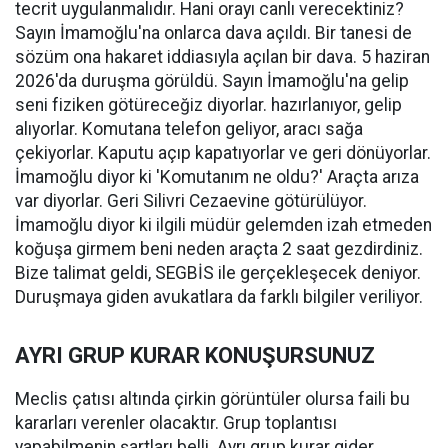
tecrit uygulanmalıdır. Hani orayı canlı verecektiniz?
Sayın İmamoğlu'na onlarca dava açıldı. Bir tanesi de
sözüm ona hakaret iddiasıyla açılan bir dava. 5 haziran
2026'da duruşma görüldü. Sayın İmamoğlu'na gelip
seni fiziken götüreceğiz diyorlar. hazırlanıyor, gelip
alıyorlar. Komutana telefon geliyor, aracı sağa
çekiyorlar. Kaputu açıp kapatıyorlar ve geri dönüyorlar.
İmamoğlu diyor ki 'Komutanım ne oldu?' Araçta arıza
var diyorlar. Geri Silivri Cezaevine götürülüyor.
İmamoğlu diyor ki ilgili müdür gelemden izah etmeden
koğuşa girmem beni neden araçta 2 saat gezdirdiniz.
Bize talimat geldi, SEGBİS ile gerçekleşecek deniyor.
Duruşmaya giden avukatlara da farklı bilgiler veriliyor.
AYRI GRUP KURAR KONUŞURSUNUZ
Meclis çatısı altında çirkin görüntüler olursa faili bu
kararları verenler olacaktır. Grup toplantısı
yapabilmenin şartları belli. Ayrı grup kurar gider