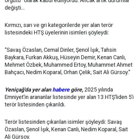
örgütü" olarak kabul ediliyordu. Ancak artık durumlar
değişti...
Kırmızı, sarı ve gri kategorilerde yer alan terör
listesindeki HTŞ üyelerinin isimleri şöyleydi:
“Savaş Özaslan, Cemal Dinler, Şenol İşık, Tahsin
Baykara, Furkan Akkuş, Hüseyin Demir, Kenan Canlı,
Mehmet Özbek, Muhammed Ertoy, Muhammet Ahmet
Bahçacı, Nedim Koparal, Orhan Çelik, Sait Ali Gürsoy.”
Yeniçağ'da yer alan
habere
göre,
2025 yılında
Emniyet’in arananlar listesinde yer alan 13 HTŞ’liden 5’i
terör listesinden çıkarıldı.
Terör listesinden çıkarılan isimler şöyleydi: Savaş
Özaslan, Şenol İşık, Kenan Canlı, Nedim Koparal, Sait
Ali Gürsoy.