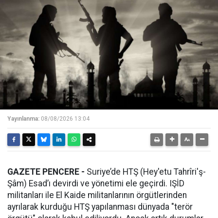
Yayınlanma:
08/08/2026 13:04
GAZETE PENCERE -
Suriye’de HTŞ (Hey'etu Tahrîri'ş-
Şâm) Esad’ı devirdi ve yönetimi ele geçirdi. IŞİD
militanları ile El Kaide militanlarının örgütlerinden
ayrılarak kurduğu HTŞ yapılanması dünyada "terör