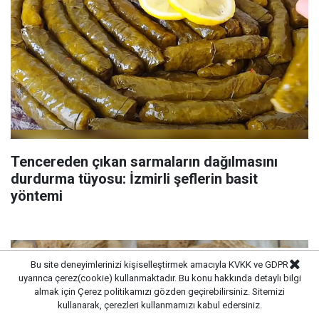
Tencereden çıkan sarmaların dağılmasını
durdurma tüyosu: İzmirli şeflerin basit
yöntemi
Bu site deneyimlerinizi kişiselleştirmek amacıyla KVKK ve GDPR
uyarınca çerez(cookie) kullanmaktadır. Bu konu hakkında detaylı bilgi
almak için
Çerez politikamızı
gözden geçirebilirsiniz. Sitemizi
kullanarak, çerezleri kullanmamızı kabul edersiniz.