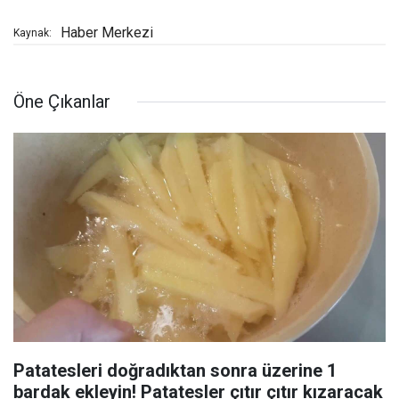
Haber Merkezi
Kaynak:
Öne Çıkanlar
Patatesleri doğradıktan sonra üzerine 1
bardak ekleyin! Patatesler çıtır çıtır kızaracak