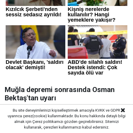
Muğla depremi sonrasında Osman
Bektaş'tan uyarı
Muğla açıklarındaki depremi değerlendiren Prof. Dr.
Bu site deneyimlerinizi kişiselleştirmek amacıyla KVKK ve GDPR
uyarınca çerez(cookie) kullanmaktadır. Bu konu hakkında detaylı bilgi
Osman Bektaş, son günlerdeki sarsıntıları
almak için
Çerez politikamızı
gözden geçirebilirsiniz. Sitemizi
hatırlatarak bölgedeli harekettliğinin sürdüğünü
kullanarak, çerezleri kullanmamızı kabul edersiniz.