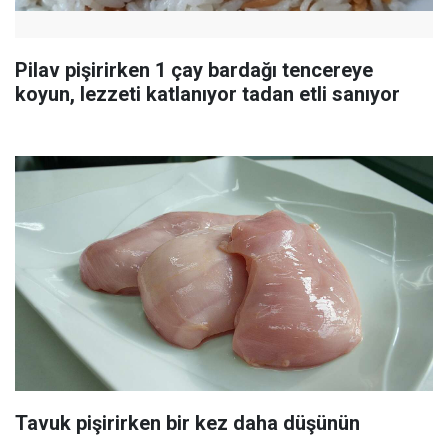
Pilav pişirirken 1 çay bardağı tencereye
koyun, lezzeti katlanıyor tadan etli sanıyor
Tavuk pişirirken bir kez daha düşünün