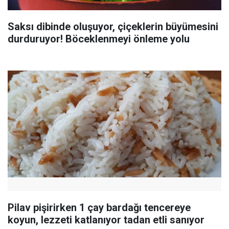
Saksı dibinde oluşuyor, çiçeklerin büyümesini
durduruyor! Böceklenmeyi önleme yolu
Pilav pişirirken 1 çay bardağı tencereye
koyun, lezzeti katlanıyor tadan etli sanıyor