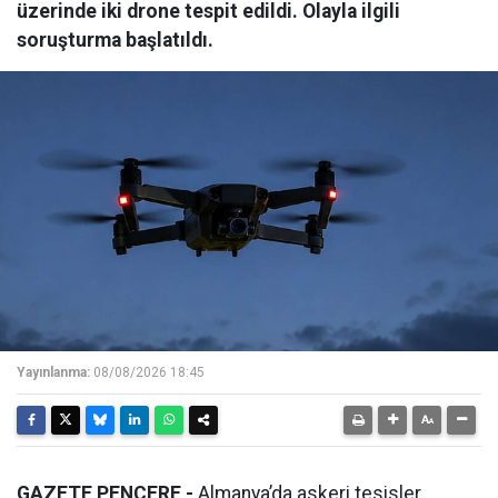
üzerinde iki drone tespit edildi. Olayla ilgili
soruşturma başlatıldı.
Yayınlanma:
08/08/2026 18:45
GAZETE PENCERE -
Almanya’da askeri tesisler