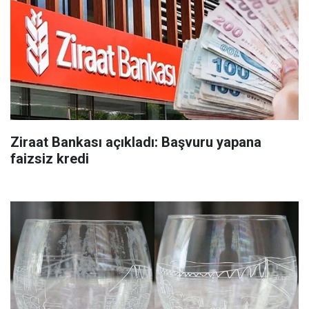
Ziraat Bankası açıkladı: Başvuru yapana
faizsiz kredi