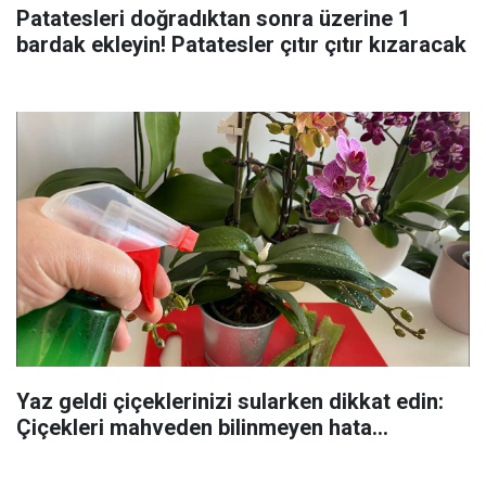
Patatesleri doğradıktan sonra üzerine 1
bardak ekleyin! Patatesler çıtır çıtır kızaracak
Yaz geldi çiçeklerinizi sularken dikkat edin:
Çiçekleri mahveden bilinmeyen hata...