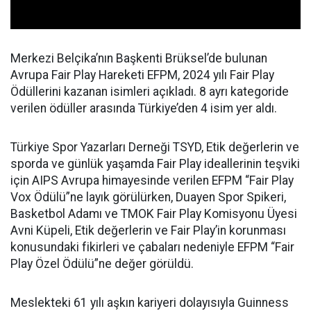
Merkezi Belçika’nın Başkenti Brüksel’de bulunan
Avrupa Fair Play Hareketi EFPM, 2024 yılı Fair Play
Ödüllerini kazanan isimleri açıkladı. 8 ayrı kategoride
verilen ödüller arasında Türkiye’den 4 isim yer aldı.
Türkiye Spor Yazarları Derneği TSYD, Etik değerlerin ve
sporda ve günlük yaşamda Fair Play ideallerinin teşviki
için AIPS Avrupa himayesinde verilen EFPM “Fair Play
Vox Ödülü”ne layık görülürken, Duayen Spor Spikeri,
Basketbol Adamı ve TMOK Fair Play Komisyonu Üyesi
Avni Küpeli, Etik değerlerin ve Fair Play’in korunması
konusundaki fikirleri ve çabaları nedeniyle EFPM “Fair
Play Özel Ödülü”ne değer görüldü.
Meslekteki 61 yılı aşkın kariyeri dolayısıyla Guinness