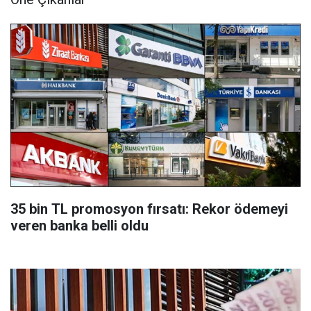
35 bin TL promosyon fırsatı: Rekor ödemeyi
veren banka belli oldu