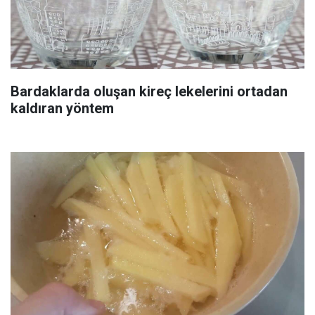
Bardaklarda oluşan kireç lekelerini ortadan
kaldıran yöntem