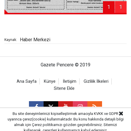
1
1
Haber Merkezi
Kaynak:
Gazete Pencere © 2019
Ana Sayfa
Künye
İletişim
Gizlilik İlkeleri
Sitene Ekle
Bu site deneyimlerinizi kişiselleştirmek amacıyla KVKK ve GDPR
uyarınca çerez(cookie) kullanmaktadır. Bu konu hakkında detaylı bilgi
almak için
Çerez politikamızı
gözden geçirebilirsiniz. Sitemizi
CM Bilişim
kullanarak, çerezleri kullanmamızı kabul edersiniz.