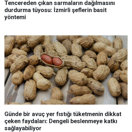
Tencereden çıkan sarmaların dağılmasını
durdurma tüyosu: İzmirli şeflerin basit
yöntemi
Günde bir avuç yer fıstığı tüketmenin dikkat
çeken faydaları: Dengeli beslenmeye katkı
sağlayabiliyor