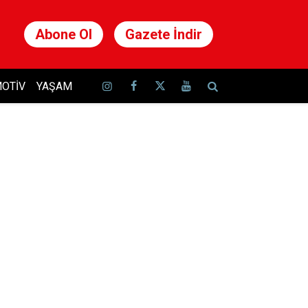
Abone Ol
Gazete İndir
OTIV
YAŞAM