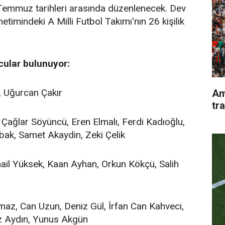
emmuz tarihleri arasında düzenlenecek. Dev
imindeki A Milli Futbol Takımı'nın 26 kişilik
cular bulunuyor:
, Uğurcan Çakır
Am
tr
Çağlar Söyüncü, Eren Elmalı, Ferdi Kadıoğlu,
ak, Samet Akaydin, Zeki Çelik
il Yüksek, Kaan Ayhan, Orkun Kökçü, Salih
maz, Can Uzun, Deniz Gül, İrfan Can Kahveci,
z Aydın, Yunus Akgün