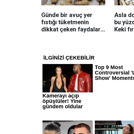
Günde bir avuç yer
Asla d
fıstığı tüketmenin
bu yüzd
dikkat çeken faydaları:
Keki fı
Dengeli beslenmeye
çıkarta
katkı sağlayabiliyor