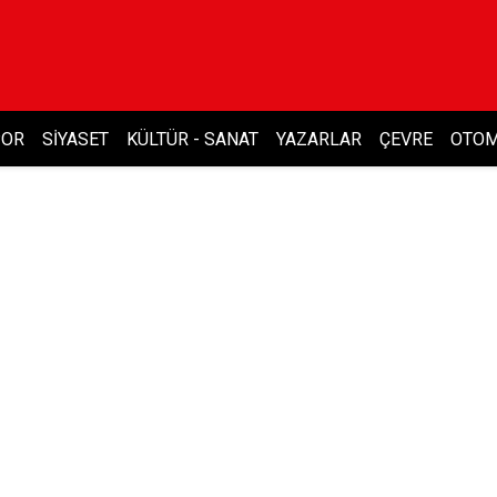
POR
SIYASET
KÜLTÜR - SANAT
YAZARLAR
ÇEVRE
OTOM