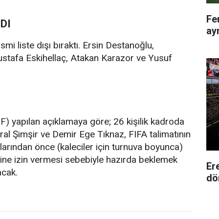
Fe
DI
ayn
smi liste dışı bıraktı. Ersin Destanoğlu,
tafa Eskihellaç, Atakan Karazor ve Yusuf
) yapılan açıklamaya göre; 26 kişilik kadroda
 Şimşir ve Demir Ege Tıknaz, FIFA talimatının
larından önce (kaleciler için turnuva boyunca)
ine izin vermesi sebebiyle hazırda beklemek
Er
acak.
dö