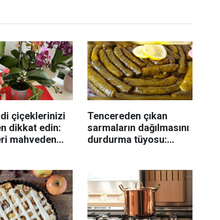
di çiçeklerinizi
Tencereden çıkan
n dikkat edin:
sarmaların dağılmasını
eri mahveden
durdurma tüyosu:
yen hata...
İzmirli şeflerin basit
yöntemi