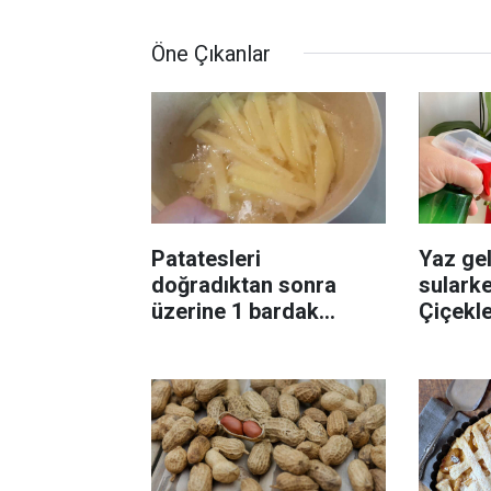
Öne Çıkanlar
Patatesleri
Yaz gel
doğradıktan sonra
sularke
üzerine 1 bardak
Çiçekl
ekleyin! Patatesler çıtır
bilinme
çıtır kızaracak