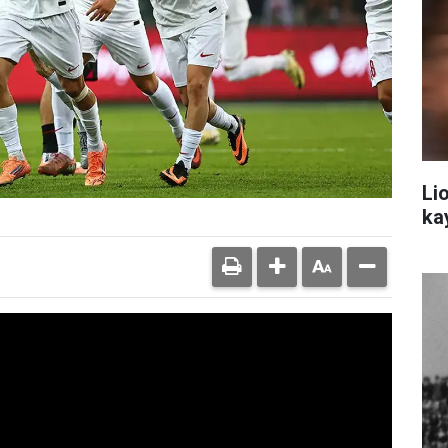
Li
ka