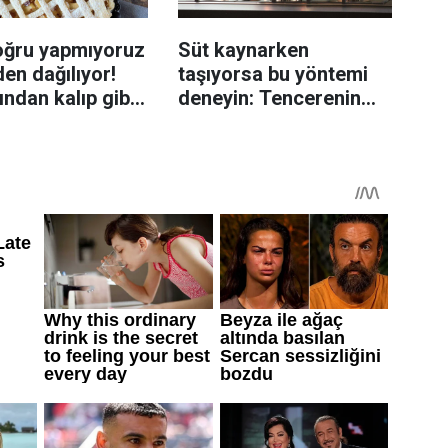
oğru yapmıyoruz
Süt kaynarken
en dağılıyor!
taşıyorsa bu yöntemi
rından kalıp gibi
deneyin: Tencerenin
n tüyo
üzerine yerleştirmek
yeterli olabiliyor