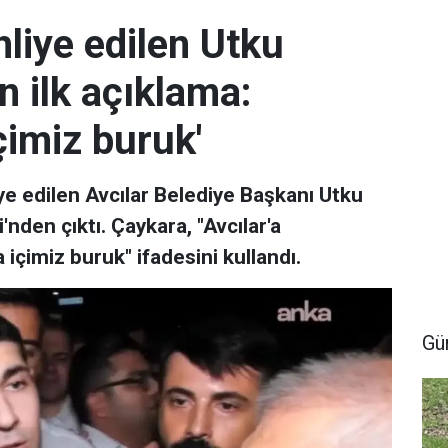
liye edilen Utku
 ilk açıklama:
çimiz buruk'
ye edilen Avcılar Belediye Başkanı Utku
den çıktı. Çaykara, "Avcılar'a
çimiz buruk" ifadesini kullandı.
Gü