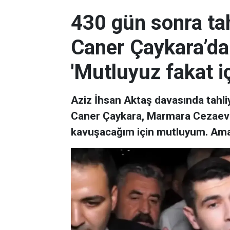
430 gün sonra tah
Caner Çaykara’dan
'Mutluyuz fakat i
Aziz İhsan Aktaş davasında tahli
Caner Çaykara, Marmara Cezaevi'n
kavuşacağım için mutluyum. Ama i