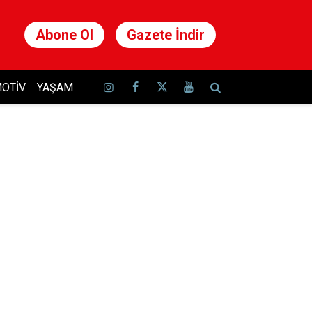
Abone Ol
Gazete İndir
OTIV
YAŞAM