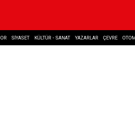
POR
SIYASET
KÜLTÜR - SANAT
YAZARLAR
ÇEVRE
OTOM