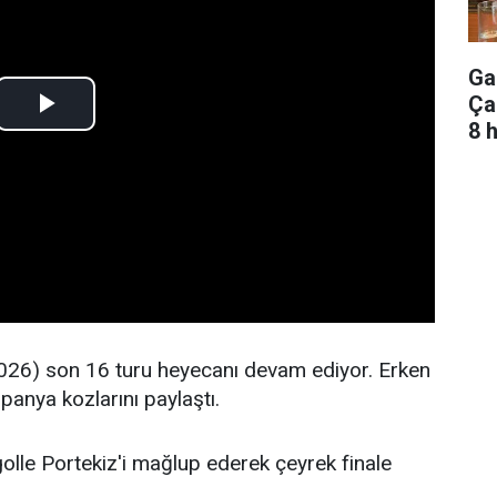
Ga
Ça
8 
26) son 16 turu heyecanı devam ediyor. Erken
spanya kozlarını paylaştı.
olle Portekiz'i mağlup ederek çeyrek finale