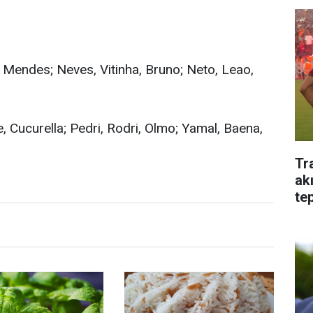
, Mendes; Neves, Vitinha, Bruno; Neto, Leao,
e, Cucurella; Pedri, Rodri, Olmo; Yamal, Baena,
Tr
ak
tep