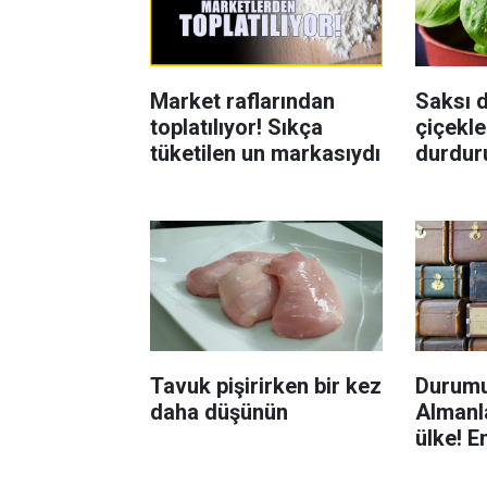
Market raflarından
Saksı d
toplatılıyor! Sıkça
çiçekle
tüketilen un markasıydı
durdur
Böcekl
yolu
Tavuk pişirirken bir kez
Durumu
daha düşünün
Almanla
ülke! E