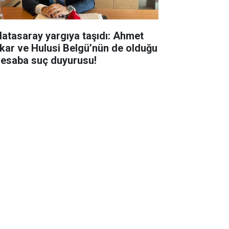
latasaray yargıya taşıdı: Ahmet
kar ve Hulusi Belgü’nün de olduğu
hesaba suç duyurusu!