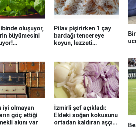
ibinde oluşuyor,
Pilav pişirirken 1 çay
Bi
rin büyümesini
bardağı tencereye
uc
uyor!
koyun, lezzeti
enmeyi önleme
katlanıyor tadan etli
sanıyor
 iyi olmayan
İzmirli şef açıkladı:
rın göç ettiği
Eldeki soğan kokusunu
mekli akını var
ortadan kaldıran aşçı
Beş
sırrı