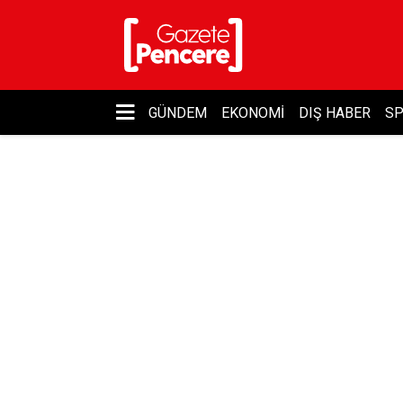
GÜNDEM
EKONOMI
DIŞ HABER
S