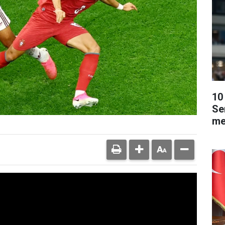
10 
Se
me