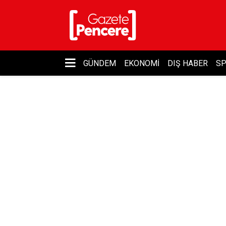
GÜNDEM
EKONOMI
DIŞ HABER
S