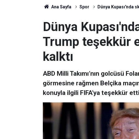
Ana Sayfa
Spor
Dünya Kupası'nda ska
Dünya Kupası'nda
Trump teşekkür et
kalktı
ABD Milli Takımı’nın golcüsü Fola
görmesine rağmen Belçika maçın
konuyla ilgili FIFA'ya teşekkür etti