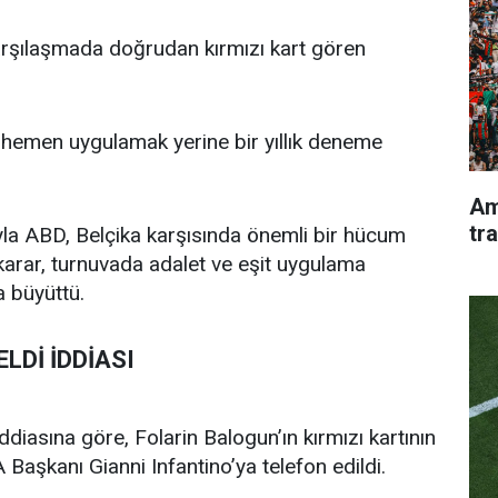
arşılaşmada doğrudan kırmızı kart gören
ı hemen uygulamak yerine bir yıllık deneme
Am
tr
yla ABD, Belçika karşısında önemli bir hücum
karar, turnuvada adalet ve eşit uygulama
a büyüttü.
LDİ İDDİASI
iasına göre, Folarin Balogun’ın kırmızı kartının
Başkanı Gianni Infantino’ya telefon edildi.