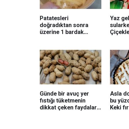
Patatesleri
Yaz gel
doğradıktan sonra
sularke
üzerine 1 bardak
Çiçekl
ekleyin! Patatesler çıtır
bilinme
çıtır kızaracak
Günde bir avuç yer
Asla d
fıstığı tüketmenin
bu yüzd
dikkat çeken faydaları:
Keki fı
Dengeli beslenmeye
çıkarta
katkı sağlayabiliyor