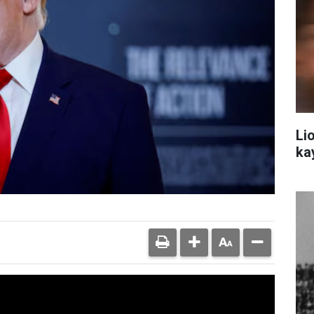
Li
ka