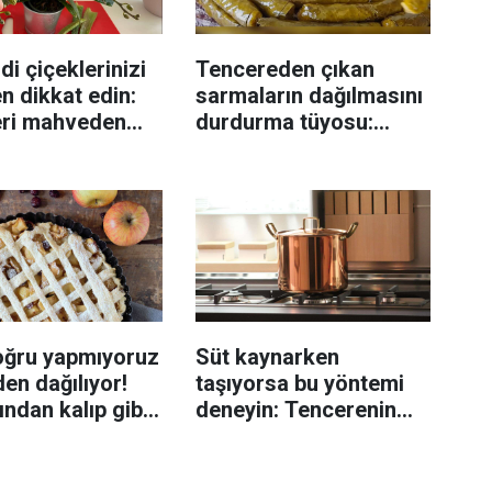
di çiçeklerinizi
Tencereden çıkan
n dikkat edin:
sarmaların dağılmasını
eri mahveden
durdurma tüyosu:
yen hata...
İzmirli şeflerin basit
yöntemi
oğru yapmıyoruz
Süt kaynarken
en dağılıyor!
taşıyorsa bu yöntemi
rından kalıp gibi
deneyin: Tencerenin
n tüyo
üzerine yerleştirmek
yeterli olabiliyor