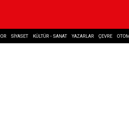
POR
SIYASET
KÜLTÜR - SANAT
YAZARLAR
ÇEVRE
OTOM