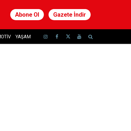
Abone Ol
Gazete İndir
OTIV
YAŞAM