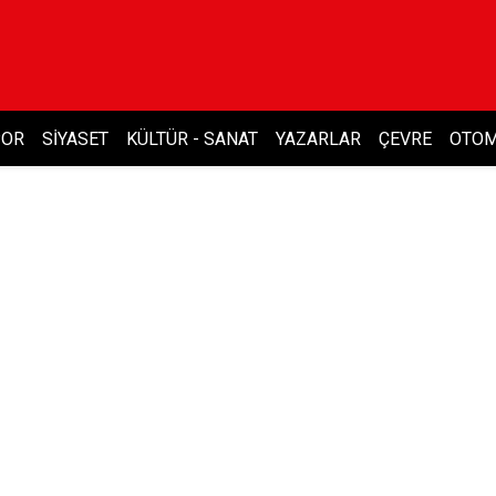
POR
SIYASET
KÜLTÜR - SANAT
YAZARLAR
ÇEVRE
OTOM