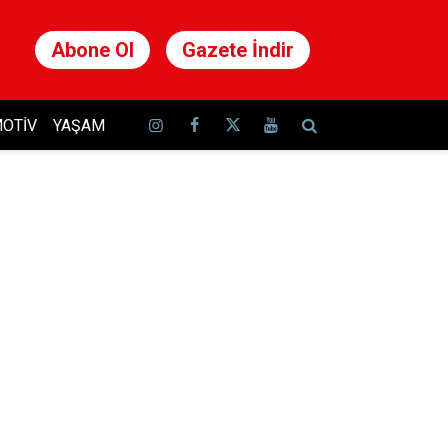
Abone Ol
Gazete İndir
OTIV
YAŞAM