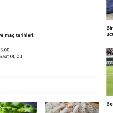
Bi
uc
ve maç tarihleri:
23.00
 Saat 00.00
Beş