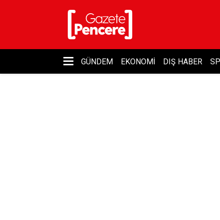
GÜNDEM
EKONOMI
DIŞ HABER
S