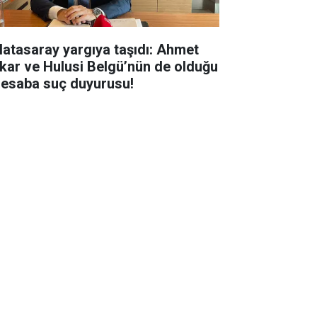
latasaray yargıya taşıdı: Ahmet
kar ve Hulusi Belgü’nün de olduğu
hesaba suç duyurusu!