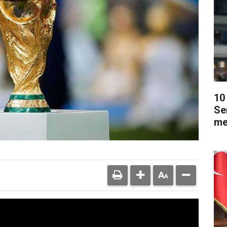
10 
Se
me