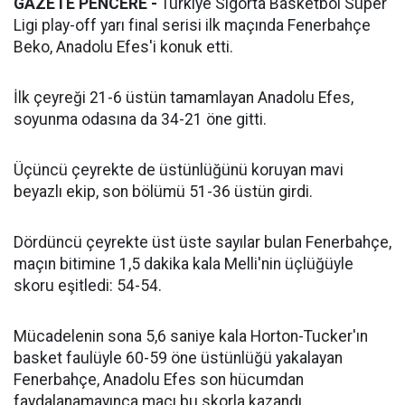
GAZETE PENCERE -
Türkiye Sigorta Basketbol Süper
Ligi play-off yarı final serisi ilk maçında Fenerbahçe
Beko, Anadolu Efes'i konuk etti.
İlk çeyreği 21-6 üstün tamamlayan Anadolu Efes,
soyunma odasına da 34-21 öne gitti.
Üçüncü çeyrekte de üstünlüğünü koruyan mavi
beyazlı ekip, son bölümü 51-36 üstün girdi.
Dördüncü çeyrekte üst üste sayılar bulan Fenerbahçe,
maçın bitimine 1,5 dakika kala Melli'nin üçlüğüyle
skoru eşitledi: 54-54.
Mücadelenin sona 5,6 saniye kala Horton-Tucker'ın
basket faulüyle 60-59 öne üstünlüğü yakalayan
Fenerbahçe, Anadolu Efes son hücumdan
faydalanamayınca maçı bu skorla kazandı.