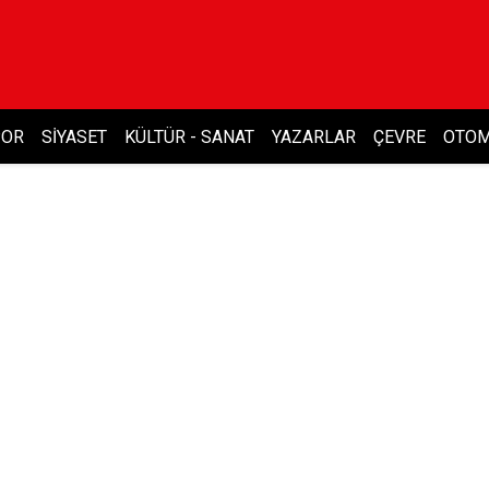
POR
SIYASET
KÜLTÜR - SANAT
YAZARLAR
ÇEVRE
OTOM