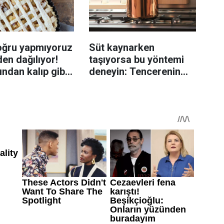
oğru yapmıyoruz
Süt kaynarken
en dağılıyor!
taşıyorsa bu yöntemi
rından kalıp gibi
deneyin: Tencerenin
n tüyo
üzerine yerleştirmek
yeterli olabiliyor