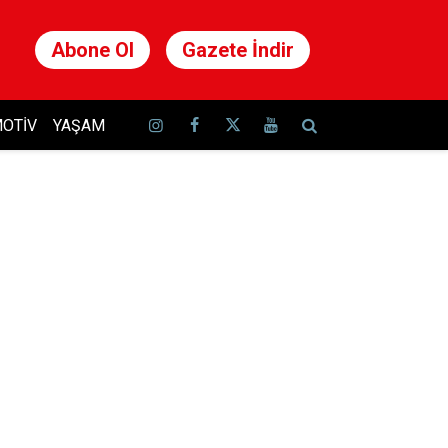
Abone Ol
Gazete İndir
OTIV
YAŞAM