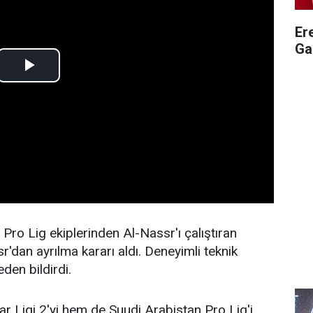
Er
Ga
Pro Lig ekiplerinden Al-Nassr'ı çalıştıran
dan ayrılma kararı aldı. Deneyimli teknik
den bildirdi.
 Ligi 2'yi hem de Suudi Arabistan Pro Lig'i