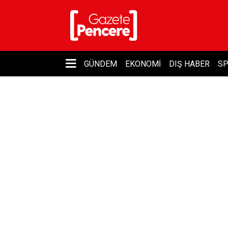
GÜNDEM
EKONOMI
DIŞ HABER
S