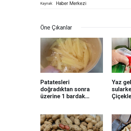
Haber Merkezi
Kaynak:
Öne Çıkanlar
Patatesleri
Yaz gel
doğradıktan sonra
sularke
üzerine 1 bardak
Çiçekl
ekleyin! Patatesler çıtır
bilinme
çıtır kızaracak