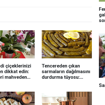
Fe
gal
so
di çiçeklerinizi
Tencereden çıkan
n dikkat edin:
sarmaların dağılmasını
eri mahveden
durdurma tüyosu:
yen hata...
İzmirli şeflerin basit
Sa
yöntemi