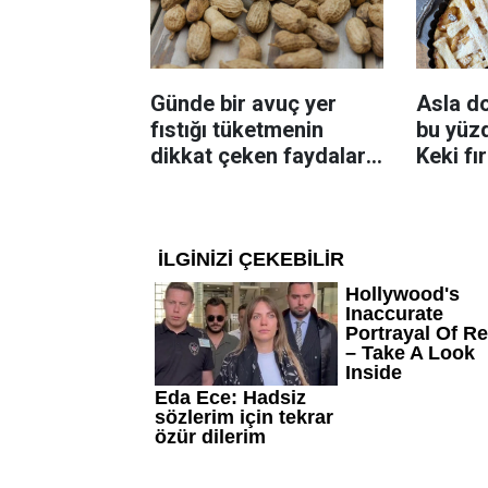
Günde bir avuç yer
Asla d
fıstığı tüketmenin
bu yüzd
dikkat çeken faydaları:
Keki fı
Dengeli beslenmeye
çıkarta
katkı sağlayabiliyor