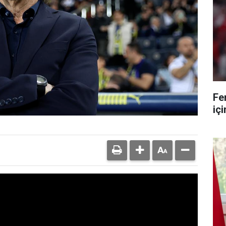
Fe
iç