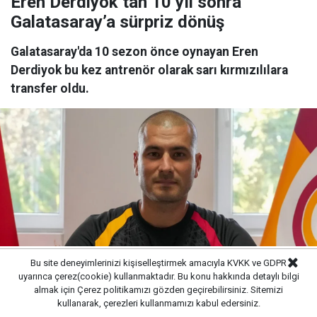
Eren Derdiyok’tan 10 yıl sonra
Galatasaray’a sürpriz dönüş
Galatasaray'da 10 sezon önce oynayan Eren
Derdiyok bu kez antrenör olarak sarı kırmızılılara
transfer oldu.
Bu site deneyimlerinizi kişiselleştirmek amacıyla KVKK ve GDPR
uyarınca çerez(cookie) kullanmaktadır. Bu konu hakkında detaylı bilgi
almak için
Çerez politikamızı
gözden geçirebilirsiniz. Sitemizi
Yayınlanma:
07/08/2026 20:24
kullanarak, çerezleri kullanmamızı kabul edersiniz.