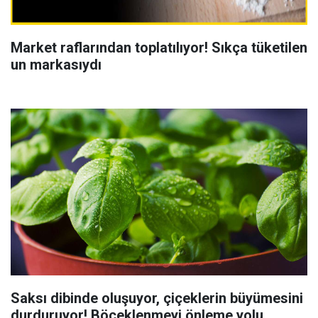
Market raflarından toplatılıyor! Sıkça tüketilen
un markasıydı
Saksı dibinde oluşuyor, çiçeklerin büyümesini
durduruyor! Böceklenmeyi önleme yolu