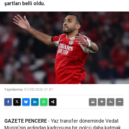
şartları belli oldu.
Yayınlanma:
07/08/2026 21:07
GAZETE PENCERE
- Yaz transfer döneminde Vedat
Muriqi'nin ardından kadrosuna bir golcü daha katmak