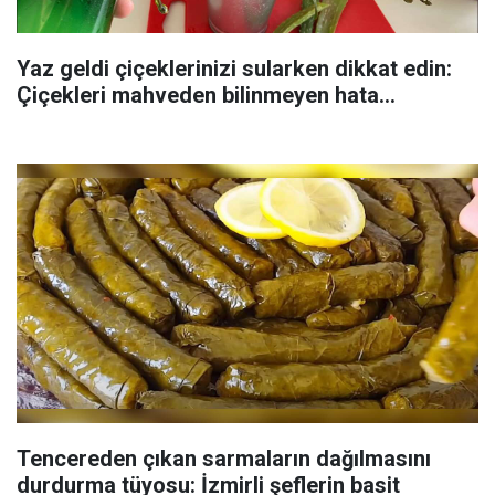
Yaz geldi çiçeklerinizi sularken dikkat edin:
Çiçekleri mahveden bilinmeyen hata...
Tencereden çıkan sarmaların dağılmasını
durdurma tüyosu: İzmirli şeflerin basit