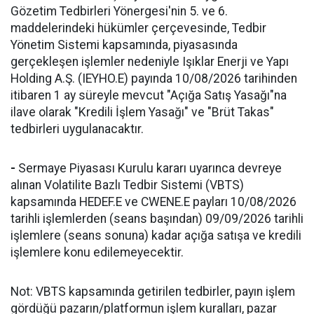
Gözetim Tedbirleri Yönergesi'nin 5. ve 6.
maddelerindeki hükümler çerçevesinde, Tedbir
Yönetim Sistemi kapsamında, piyasasında
gerçekleşen işlemler nedeniyle Işıklar Enerji ve Yapı
Holding A.Ş. (IEYHO.E) payında 10/08/2026 tarihinden
itibaren 1 ay süreyle mevcut "Açığa Satış Yasağı"na
ilave olarak "Kredili İşlem Yasağı" ve "Brüt Takas"
tedbirleri uygulanacaktır.
-
Sermaye Piyasası Kurulu kararı uyarınca devreye
alınan Volatilite Bazlı Tedbir Sistemi (VBTS)
kapsamında HEDEF.E ve CWENE.E payları 10/08/2026
tarihli işlemlerden (seans başından) 09/09/2026 tarihli
işlemlere (seans sonuna) kadar açığa satışa ve kredili
işlemlere konu edilemeyecektir.
Not: VBTS kapsamında getirilen tedbirler, payın işlem
gördüğü pazarın/platformun işlem kuralları, pazar