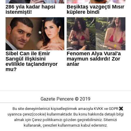
Gazete Pencere © 2019
Bu site deneyimlerinizi kişiselleştirmek amacıyla KVKK ve GDPR
uyarınca çerez(cookie) kullanmaktadır. Bu konu hakkında detaylı bilgi
Ana Sayfa
Künye
İletişim
Gizlilik İlkeleri
almak için
Çerez politikamızı
gözden geçirebilirsiniz. Sitemizi
Sitene Ekle
kullanarak, çerezleri kullanmamızı kabul edersiniz.