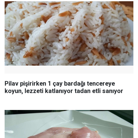
Pilav pişirirken 1 çay bardağı tencereye
koyun, lezzeti katlanıyor tadan etli sanıyor