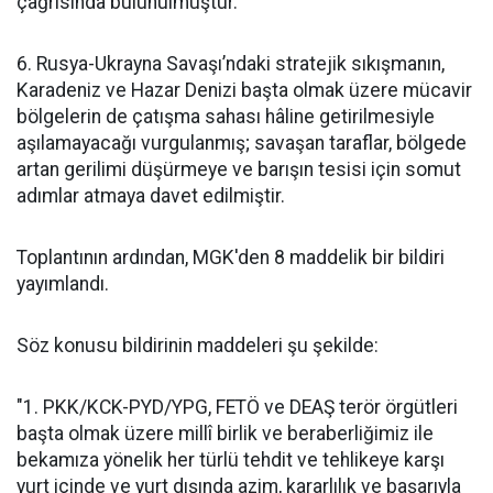
çağrısında bulunulmuştur.
6. Rusya-Ukrayna Savaşı’ndaki stratejik sıkışmanın,
Karadeniz ve Hazar Denizi başta olmak üzere mücavir
bölgelerin de çatışma sahası hâline getirilmesiyle
aşılamayacağı vurgulanmış; savaşan taraflar, bölgede
artan gerilimi düşürmeye ve barışın tesisi için somut
adımlar atmaya davet edilmiştir.
Toplantının ardından, MGK'den 8 maddelik bir bildiri
yayımlandı.
Söz konusu bildirinin maddeleri şu şekilde:
"1. PKK/KCK-PYD/YPG, FETÖ ve DEAŞ terör örgütleri
başta olmak üzere millî birlik ve beraberliğimiz ile
bekamıza yönelik her türlü tehdit ve tehlikeye karşı
yurt içinde ve yurt dışında azim, kararlılık ve başarıyla