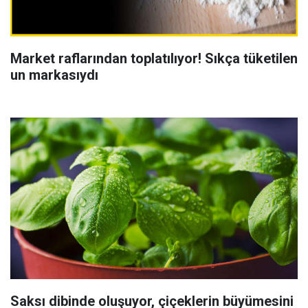
Market raflarından toplatılıyor! Sıkça tüketilen
un markasıydı
Saksı dibinde oluşuyor, çiçeklerin büyümesini