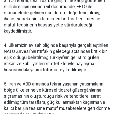
3. 15 Temmuz hain darbe girişimine karşı gösterilen
millî direnişin onuncu yıl dönümünde, FETÖ ile
mücadelede gelinen son durum değerlendirilmiş;
ihanet şebekesinin tamamen bertaraf edilmesine
matuf tedbirlerin hassasiyetle sürdürüleceği
kaydedilmiştir.
4. Ülkemizin ev sahipliğinde başarıyla gerçekleştirilen
NATO Zirvesi’nin ittifakın geleceği açısından kritik bir
eşik olduğu belirtilmiş; Türkiye’nin geliştirdiği ileri
imkân ve kabiliyetleri müttefikleriyle paylaşma
hususundaki yapıcı tutumu teyit edilmiştir.
5. İran ve ABD arasında tekrar yaşanan çatışmaların
bölge ülkelerine ve küresel ticaret güzergâhlarına
sıçramasının oluşturduğu risk ve tehditlere işaret
edilmiş; tüm taraflara, güç kullanmaktan kaçınma ve
kalıcı barışın tesisine matuf müzakerelere geri dönme