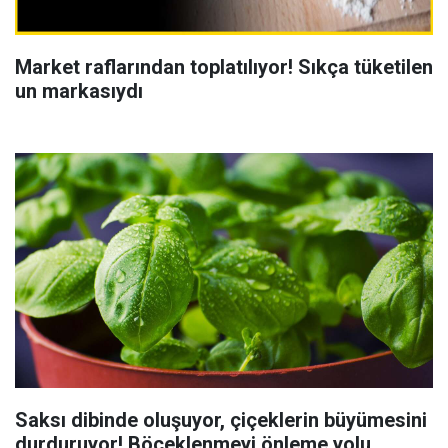
Market raflarından toplatılıyor! Sıkça tüketilen
un markasıydı
Saksı dibinde oluşuyor, çiçeklerin büyümesini
durduruyor! Böceklenmeyi önleme yolu