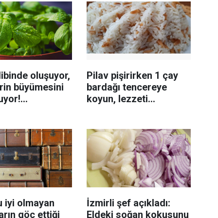
ibinde oluşuyor,
Pilav pişirirken 1 çay
rin büyümesini
bardağı tencereye
uyor!
koyun, lezzeti
enmeyi önleme
katlanıyor tadan etli
sanıyor
 iyi olmayan
İzmirli şef açıkladı:
rın göç ettiği
Eldeki soğan kokusunu