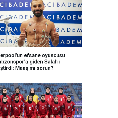
verpool'un efsane oyuncusu
abzonspor'a giden Salah'ı
eştirdi: Maaş mı sorun?