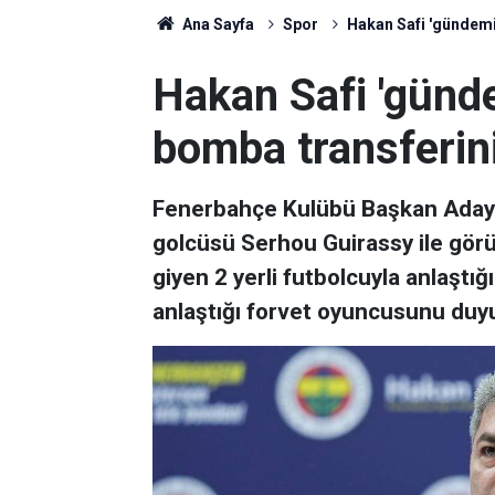
Ana Sayfa
Spor
Hakan Safi 'gündemi
Hakan Safi 'günd
bomba transferin
Fenerbahçe Kulübü Başkan Adayı
golcüsü Serhou Guirassy ile görü
giyen 2 yerli futbolcuyla anlaştığı
anlaştığı forvet oyuncusunu duy