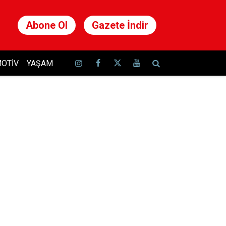
Abone Ol
Gazete İndir
OTIV
YAŞAM