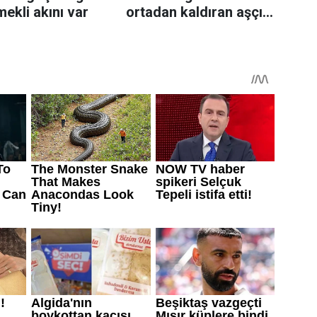
mekli akını var
ortadan kaldıran aşçı
sırrı