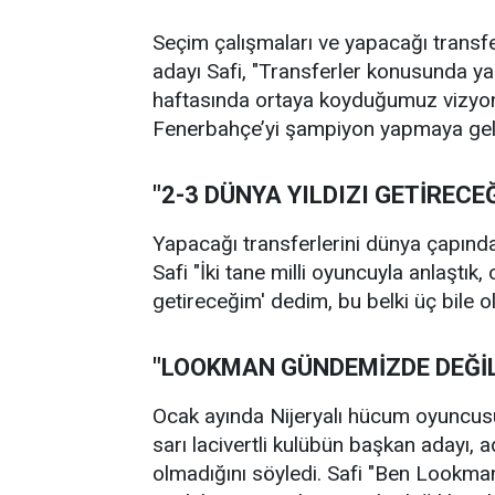
Seçim çalışmaları ve yapacağı transf
adayı Safi, "Transferler konusunda y
haftasında ortaya koyduğumuz vizyonu
Fenerbahçe’yi şampiyon yapmaya geliyo
"2-3 DÜNYA YILDIZI GETİRECE
Yapacağı transferlerini dünya çapında
Safi "İki tane milli oyuncuyla anlaştık,
getireceğim' dedim, bu belki üç bile ola
"LOOKMAN GÜNDEMİZDE DEĞİ
Ocak ayında Nijeryalı hücum oyuncus
sarı lacivertli kulübün başkan adayı
olmadığını söyledi. Safi "Ben Lookma