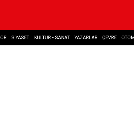
POR
SIYASET
KÜLTÜR - SANAT
YAZARLAR
ÇEVRE
OTOM