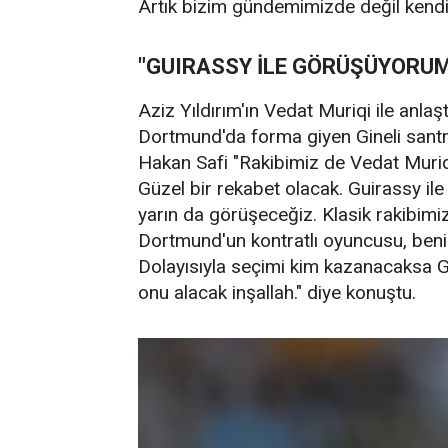
Artık bizim gündemimizde değil kendisi.
"GUIRASSY İLE GÖRÜŞÜYORU
Aziz Yıldırım'ın Vedat Muriqi ile anlaş
Dortmund'da forma giyen Gineli sant
Hakan Safi "Rakibimiz de Vedat Muriqi'
Güzel bir rekabet olacak. Guirassy i
yarın da görüşeceğiz. Klasik rakibimizi
Dortmund'un kontratlı oyuncusu, beni
Dolayısıyla seçimi kim kazanacaksa Gu
onu alacak inşallah." diye konuştu.