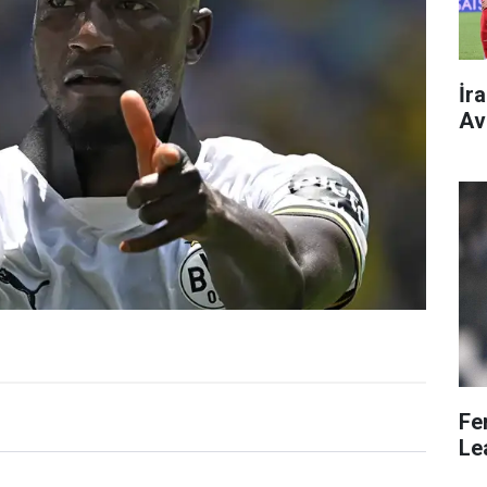
İr
Av
Fe
Le