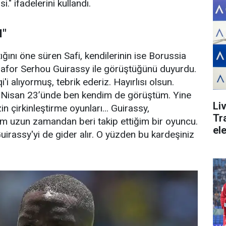
" ifadelerini kullandı.
M"
tığını öne süren Safi, kendilerinin ise Borussia
rafor Serhou Guirassy ile görüştüğünü duyurdu.
i alıyormuş, tebrik ederiz. Hayırlısı olsun.
le Nisan 23’ünde ben kendim de görüştüm. Yine
Li
n çirkinleştirme oyunları... Guirassy,
Tr
m uzun zamandan beri takip ettiğim bir oyuncu.
el
irassy'yi de gider alır. O yüzden bu kardeşiniz