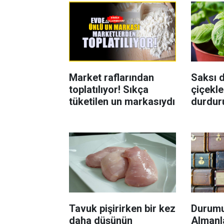
Market raflarından
Saksı d
toplatılıyor! Sıkça
çiçekle
tüketilen un markasıydı
durdur
Böcekl
yolu
Tavuk pişirirken bir kez
Durumu
daha düşünün
Almanla