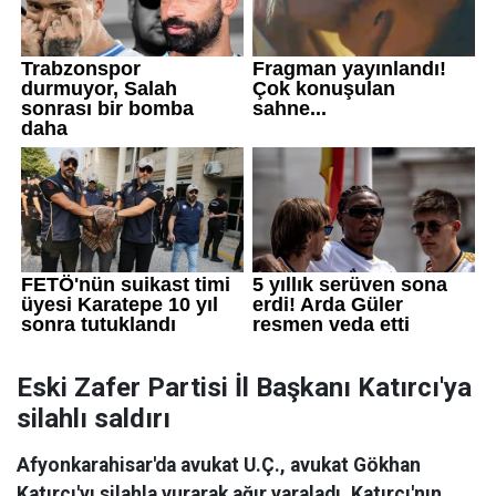
Eski Zafer Partisi İl Başkanı Katırcı'ya
silahlı saldırı
Afyonkarahisar'da avukat U.Ç., avukat Gökhan
Katırcı'yı silahla vurarak ağır yaraladı. Katırcı'nın