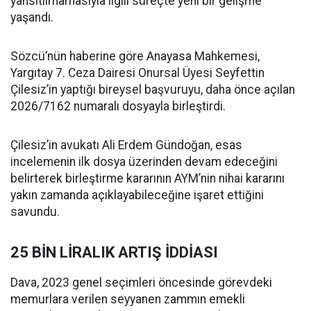
yansıtılmamasıyla ilgili süreçte yeni bir gelişme
yaşandı.
Sözcü’nün haberine göre Anayasa Mahkemesi,
Yargıtay 7. Ceza Dairesi Onursal Üyesi Seyfettin
Çilesiz’in yaptığı bireysel başvuruyu, daha önce açılan
2026/7162 numaralı dosyayla birleştirdi.
Çilesiz’in avukatı Ali Erdem Gündoğan, esas
incelemenin ilk dosya üzerinden devam edeceğini
belirterek birleştirme kararının AYM’nin nihai kararını
yakın zamanda açıklayabileceğine işaret ettiğini
savundu.
25 BİN LİRALIK ARTIŞ İDDİASI
Dava, 2023 genel seçimleri öncesinde görevdeki
memurlara verilen seyyanen zammın emekli