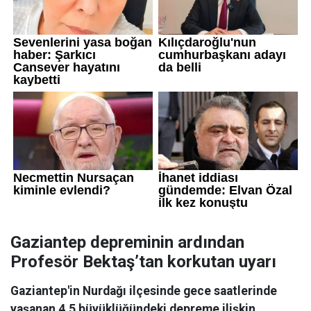
Gaziantep depreminin ardından
Profesör Bektaş’tan korkutan uyarı
Gaziantep'in Nurdağı ilçesinde gece saatlerinde
yaşanan 4,5 büyüklüğündeki depreme ilişkin