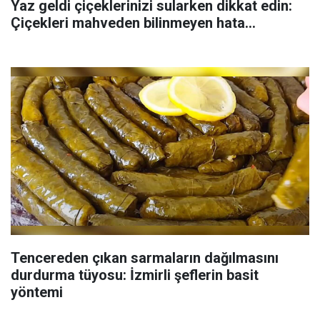
Yaz geldi çiçeklerinizi sularken dikkat edin:
Çiçekleri mahveden bilinmeyen hata...
Tencereden çıkan sarmaların dağılmasını
durdurma tüyosu: İzmirli şeflerin basit
yöntemi