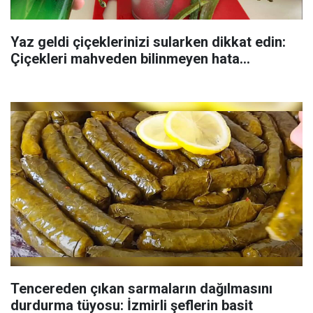
Yaz geldi çiçeklerinizi sularken dikkat edin:
Çiçekleri mahveden bilinmeyen hata...
Tencereden çıkan sarmaların dağılmasını
durdurma tüyosu: İzmirli şeflerin basit