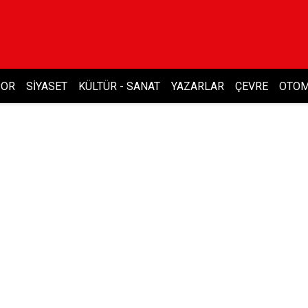
POR
SIYASET
KÜLTÜR - SANAT
YAZARLAR
ÇEVRE
OTOM