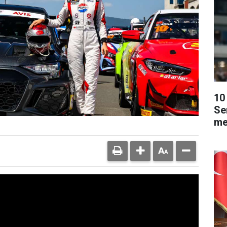
10 
Se
me