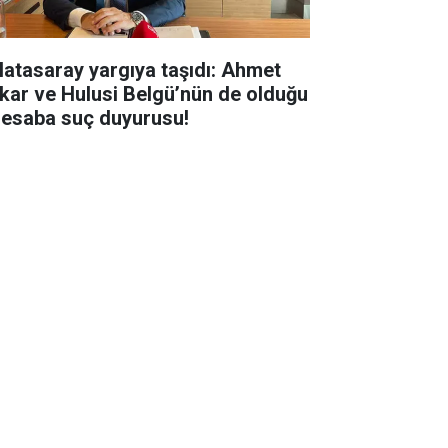
latasaray yargıya taşıdı: Ahmet
kar ve Hulusi Belgü’nün de olduğu
hesaba suç duyurusu!