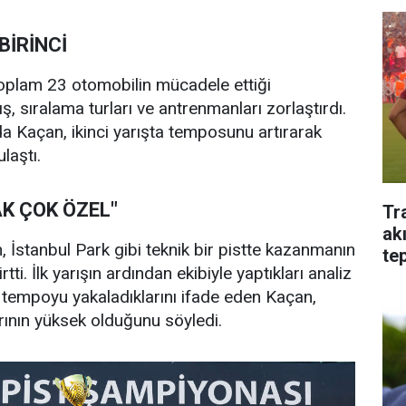
 BİRİNCİ
oplam 23 otomobilin mücadele ettiği
ş, sıralama turları ve antrenmanları zorlaştırdı.
da Kaçan, ikinci yarışta temposunu artırarak
ulaştı.
K ÇOK ÖZEL"
Tr
ak
İstanbul Park gibi teknik bir pistte kazanmanın
tep
tti. İlk yarışın ardından ekibiyle yaptıkları analiz
i tempoyu yakaladıklarını ifade eden Kaçan,
rının yüksek olduğunu söyledi.