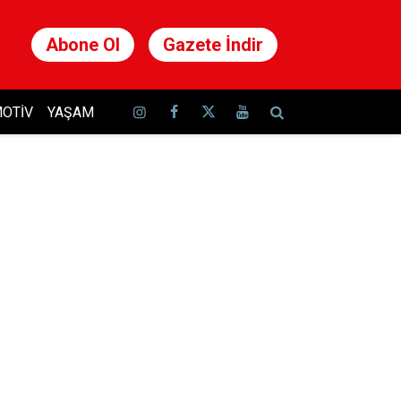
Abone Ol
Gazete İndir
OTIV
YAŞAM