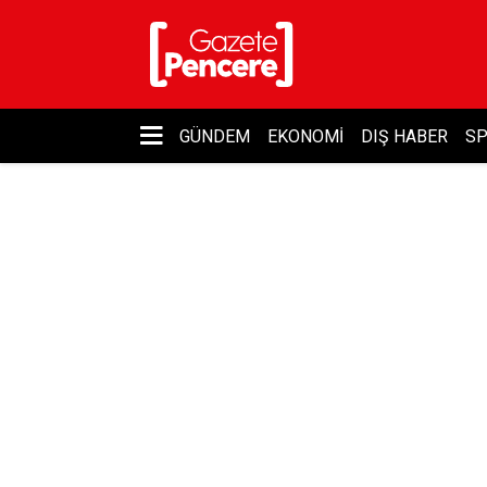
GÜNDEM
EKONOMI
DIŞ HABER
S