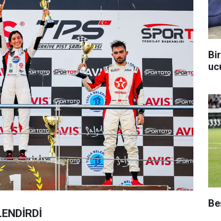
Bi
uc
Beş
LENDİRDİ